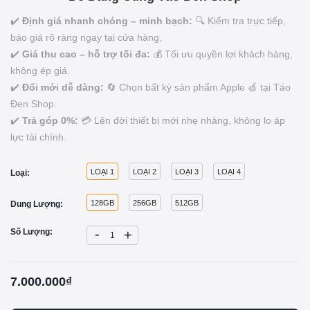
✔️
Định giá nhanh chóng – minh bạch:
🔍 Kiểm tra trực tiếp,
báo giá rõ ràng ngay tại cửa hàng.
✔️
Giá thu cao – hỗ trợ tối đa:
💰 Tối ưu quyền lợi khách hàng,
không ép giá.
✔️
Đổi mới dễ dàng:
🔄 Chọn bất kỳ sản phẩm Apple 🍏 tại Táo
Đen Shop.
✔️
Trả góp 0%:
💳 Lên đời thiết bị mới nhẹ nhàng, không lo áp
lực tài chính.
LOẠI 1
LOẠI 2
LOẠI 3
LOẠI 4
Loại:
128GB
256GB
512GB
Dung Lượng:
-
Số Lượng:
+
7.000.000₫