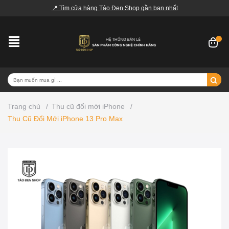
📍 Tìm cửa hàng Táo Đen Shop gần bạn nhất
Trang chủ
/
Thu cũ đổi mới iPhone
/
Thu Cũ Đổi Mới iPhone 13 Pro Max