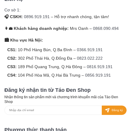
Cơ sở 1:
🎧 CSKH:
0896.919.191
– Hỗ trợ nhanh chóng, tận tâm!
👩‍💼 Khách hàng doanh nghiệp:
Mrs Oanh –
0868.090.494
🏙️ Khu vực Hà Nội:
CS1:
10 Phố Hàng Bún, Q.Ba Đình –
0366.919.191
CS2:
302 Phố Thái Hà, Q.Đống Đa –
0823.022.222
CS3:
189 Phố Quang Trung, Q.Hà Đông –
0816.919.191
CS4:
104 Phố Hòa Mã, Q.Hai Bà Trưng –
0856.919.191
Đăng ký nhận tin từ Táo Đen Shop
Nhận thông tin sản phẩm mới và chương trình khuyến mãi của Táo Đen
Shop
Đăng ký
Phương thức thanh toán