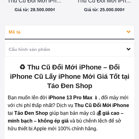
Thu Cũ Đổi Mới iPhone 17 Pro Max
Thu Cũ Đổi Mới iPhone 17 Pro
Giá từ: 28.500.000₫
Giá từ: 25.000.000₫
Mô tả
Cấu hình sản phẩm
♻️ Thu Cũ Đổi Mới iPhone – Đổi
iPhone Cũ Lấy iPhone Mới Giá Tốt tại
Táo Đen Shop
Bạn muốn lên đời
iPhone 13 Pro Max
📱, đổi máy mới
với chi phí thấp nhất? Dịch vụ
Thu Cũ Đổi Mới iPhone
tại
Táo Đen Shop
giúp bạn bán máy cũ
💰 giá cao –
minh bạch – không ép giá
và bù chênh lệch để sở
hữu thiết bị Apple mới 100% chính hãng.