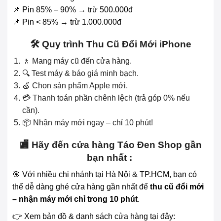
📌 Pin 85% – 90% → trừ 500.000đ
📌 Pin < 85% → trừ 1.000.000đ
🛠 Quy trình Thu Cũ Đổi Mới iPhone
🚶 Mang máy cũ đến cửa hàng.
🔍 Test máy & báo giá minh bạch.
🍏 Chọn sản phẩm Apple mới.
💳 Thanh toán phần chênh lệch (trả góp 0% nếu
cần).
📦 Nhận máy mới ngay – chỉ 10 phút!
🏬 Hãy đến cửa hàng Táo Đen Shop gần
bạn nhất :
🎯 Với nhiều chi nhánh tại Hà Nội & TP.HCM, bạn có
thể dễ dàng ghé cửa hàng gần nhất để
thu cũ đổi mới
– nhận máy mới chỉ trong 10 phút
.
👉 Xem bản đồ & danh sách cửa hàng tại đây: