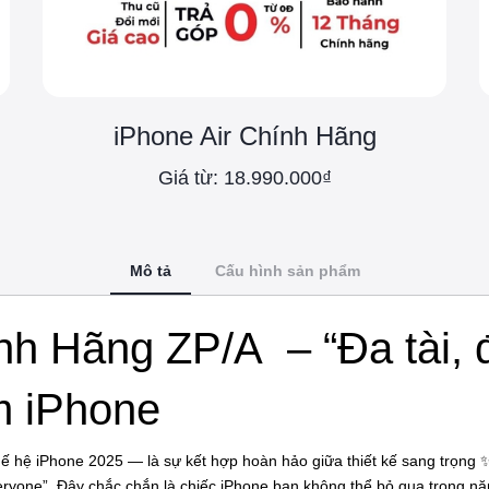
iPhone Air Chính Hãng
Giá từ: 18.990.000₫
Mô tả
Cấu hình sản phẩm
nh Hãng ZP/A – “Đa tài, 
m iPhone
hế hệ iPhone 2025 — là sự kết hợp hoàn hảo giữa thiết kế sang trọng
veryone”. Đây chắc chắn là chiếc iPhone bạn không thể bỏ qua trong n