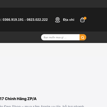
e:
0366.919.191
-
0823.022.222
Địa chỉ
 17 Chính Hãng ZP/A
Táo Đen Shop – mua sắm Apple uy tín, hỗ trợ nhanh