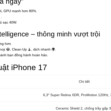
cả ngày”
0%, GPU mạnh hơn 80%.
.
củ sạc 40W.
telligence – thông minh vượt trội
ộng hơn.
oji 😂, Clean-Up 🧹, dịch nhanh 🌍.
 thành bạn đồng hành hoàn hảo.
uật iPhone 17
Chi tiết
6,3″ Super Retina XDR, ProMotion 120Hz, 3
Ceramic Shield 2, chống trầy gấp 