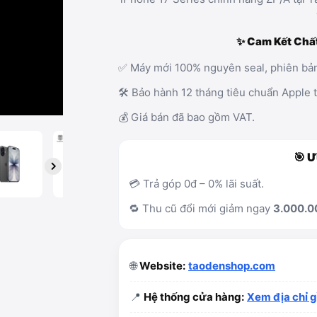
✨ Cam Kết Chấ
✅ Máy mới 100% nguyên seal, phiên bản
🛠️ Bảo hành 12 tháng tiêu chuẩn Apple 
💰 Giá bán đã bao gồm VAT.
🎯 Ư
💳 Trả góp 0đ – 0% lãi suất.
🔁 Thu cũ đổi mới giảm ngay
3.000.0
🌐
Website:
taodenshop.com
📍
Hệ thống cửa hàng:
Xem địa chỉ 