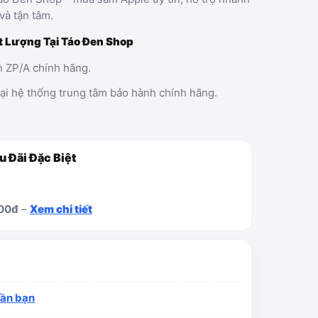
và tận tâm.
t Lượng Tại Táo Đen Shop
 ZP/A chính hãng.
tại hệ thống trung tâm bảo hành chính hãng.
u Đãi Đặc Biệt
00đ
–
Xem chi tiết
gần bạn