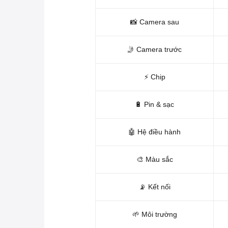
📸 Camera sau
🤳 Camera trước
⚡ Chip
🔋 Pin & sạc
🤖 Hệ điều hành
🎨 Màu sắc
📡 Kết nối
🌱 Môi trường