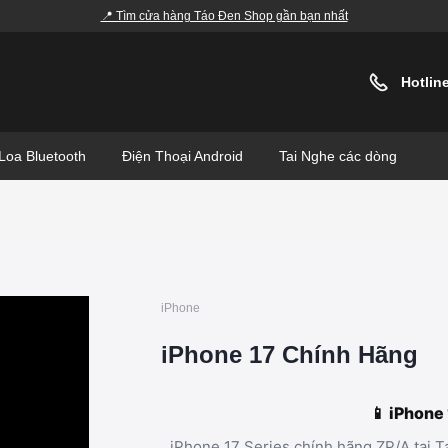
📍 Tìm cửa hàng Táo Đen Shop gần bạn nhất
Hotlin
Loa Bluetooth
Điện Thoại Android
Tai Nghe các dòng
iPhone
iPhone 17 Chính Hãng
📱 iPhone
iPhone 17 Series chính hãng ZP/A tại 