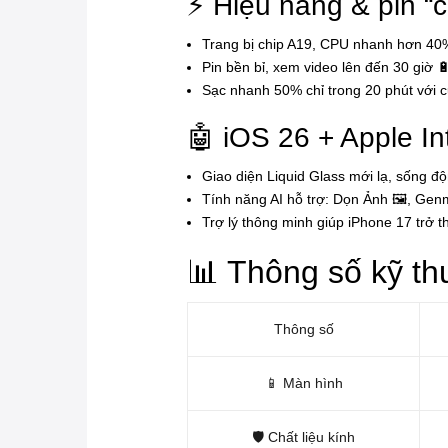
⚡ Hiệu năng & pin “
Trang bị chip A19, CPU nhanh hơn 4
Pin bền bỉ, xem video lên đến 30 giờ 
Sạc nhanh 50% chỉ trong 20 phút với 
🤖 iOS 26 + Apple In
Giao diện Liquid Glass mới lạ, sống đ
Tính năng AI hỗ trợ: Dọn Ảnh 🖼️, Genm
Trợ lý thông minh giúp iPhone 17 trở
📊 Thông số kỹ th
Thông số
📱 Màn hình
🛡️ Chất liệu kính