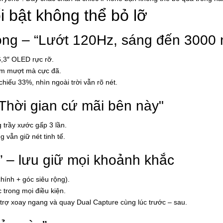
 bật không thể bỏ lỡ
ng – “Lướt 120Hz, sáng đến 3000 n
,3″ OLED rực rỡ.
ệm mượt mà cực đã.
hiếu 33%, nhìn ngoài trời vẫn rõ nét.
 "Thời gian cứ mãi bên này"
 trầy xước gấp 3 lần.
 vẫn giữ nét tinh tế.
 – lưu giữ mọi khoảnh khắc
ính + góc siêu rộng).
 trong mọi điều kiện.
rợ xoay ngang và quay Dual Capture cùng lúc trước – sau.