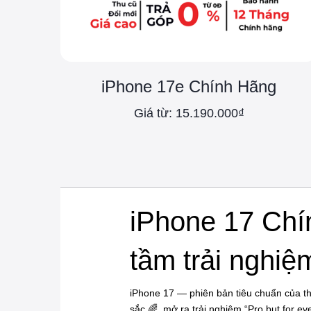
iPhone 17e Chính Hãng
Giá từ: 15.190.000₫
iPhone 17 Chí
tầm trải nghiệ
iPhone 17 — phiên bản tiêu chuẩn của t
sắc 🌈, mở ra trải nghiệm “Pro but for e