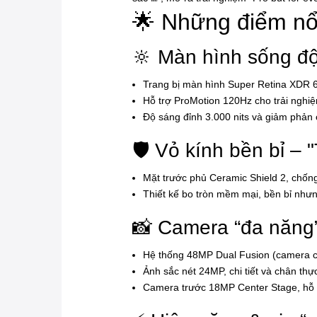
🌟 Những điểm nổi
🔆 Màn hình sống độ
Trang bị màn hình Super Retina XDR 6
Hỗ trợ ProMotion 120Hz cho trải nghi
Độ sáng đỉnh 3.000 nits và giảm phản c
🛡️ Vỏ kính bền bỉ –
Mặt trước phủ Ceramic Shield 2, chống
Thiết kế bo tròn mềm mại, bền bỉ nhưng
📸 Camera “đa năng”
Hệ thống 48MP Dual Fusion (camera ch
Ảnh sắc nét 24MP, chi tiết và chân thực
Camera trước 18MP Center Stage, hỗ t