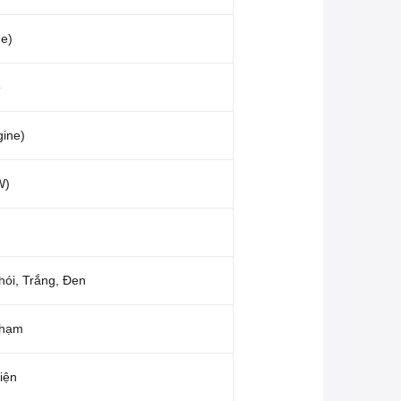
de)
e
gine)
W)
ói, Trắng, Đen
chạm
iện