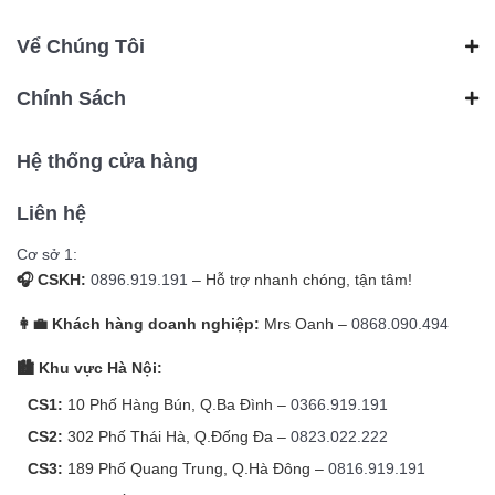
Vể Chúng Tôi
Chính Sách
Hệ thống cửa hàng
Liên hệ
Cơ sở 1:
🎧 CSKH:
0896.919.191
– Hỗ trợ nhanh chóng, tận tâm!
👩‍💼 Khách hàng doanh nghiệp:
Mrs Oanh –
0868.090.494
🏙️ Khu vực Hà Nội:
CS1:
10 Phố Hàng Bún, Q.Ba Đình –
0366.919.191
CS2:
302 Phố Thái Hà, Q.Đống Đa –
0823.022.222
CS3:
189 Phố Quang Trung, Q.Hà Đông –
0816.919.191