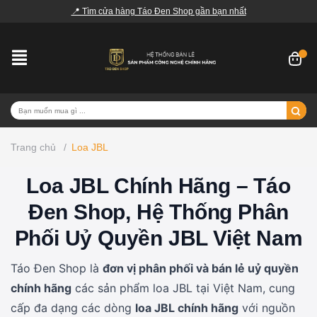
📍 Tìm cửa hàng Táo Đen Shop gần bạn nhất
Trang chủ
/
Loa JBL
Loa JBL Chính Hãng – Táo
Đen Shop, Hệ Thống Phân
Phối Uỷ Quyền JBL Việt Nam
Táo Đen Shop là
đơn vị phân phối và bán lẻ uỷ quyền
chính hãng
các sản phẩm loa JBL tại Việt Nam, cung
cấp đa dạng các dòng
loa JBL chính hãng
với nguồn