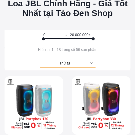
Loa JBL Chính Hãng - Giá Tốt
Nhất tại Táo Đen Shop
Hiển thị
1
-
18
trong số
59
sản phẩm
Thứ tự