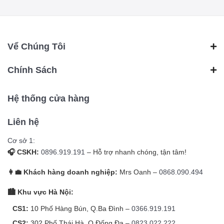
Vể Chúng Tôi
Chính Sách
Hệ thống cửa hàng
Liên hệ
Cơ sở 1:
🎧 CSKH:
0896.919.191
– Hỗ trợ nhanh chóng, tận tâm!
👩‍💼 Khách hàng doanh nghiệp:
Mrs Oanh –
0868.090.494
🏙️ Khu vực Hà Nội:
CS1:
10 Phố Hàng Bún, Q.Ba Đình –
0366.919.191
CS2:
302 Phố Thái Hà, Q.Đống Đa –
0823.022.222