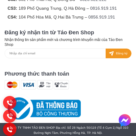
CS3:
189 Phố Quang Trung, Q.Hà Đông –
0816.919.191
CS4:
104 Phố Hòa Mã, Q.Hai Bà Trưng –
0856.919.191
Đăng ký nhận tin từ Táo Đen Shop
Nhận thông tin sản phẩm mới và chương trình khuyến mãi của Táo Đen
Shop
Đăng ký
Phương thức thanh toán
CÔNG TY TNHH TÁO ĐEN SHOP Địa chỉ: Số 28 Ngách 50/119 (Tổ 4 Cụm 1) Ngõ 310
Đường Nghi Tàm, Phường Hồng Hà, TP. Hà Nội.