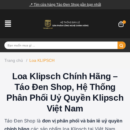
📍 Tìm cửa hàng Táo Đen Shop gần bạn nhất
Trang chủ
/
Loa KLIPSCH
Loa Klipsch Chính Hãng –
Táo Đen Shop, Hệ Thống
Phân Phối Uỷ Quyền Klipsch
Việt Nam
Táo Đen Shop là
đơn vị phân phối và bán lẻ uỷ quyền
chính hãng
các sản phẩm loa Klipsch tại Việt Nam,