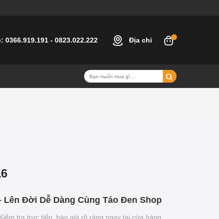
e:
0366.919.191
-
0823.022.222
Địa chỉ
16
 – Lên Đời Dễ Dàng Cùng Táo Đen Shop
Kiểm tra trực tiếp, báo giá rõ ràng ngay tại cửa hàng.