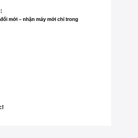
 :
 đổi mới – nhận máy mới chỉ trong
c!