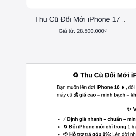
Thu Cũ Đổi Mới iPhone 17 Pro Max
Giá từ: 28.500.000₫
♻️ Thu Cũ Đổi Mới i
Bạn muốn lên đời
iPhone 16
📱, đổi
máy cũ
💰 giá cao – minh bạch – k
✨ V
⚡
Định giá nhanh – chuẩn – min
🔄
Đổi iPhone mới chỉ trong 1 
💳
Hỗ trợ trả góp 0%:
Lên đời nhẹ