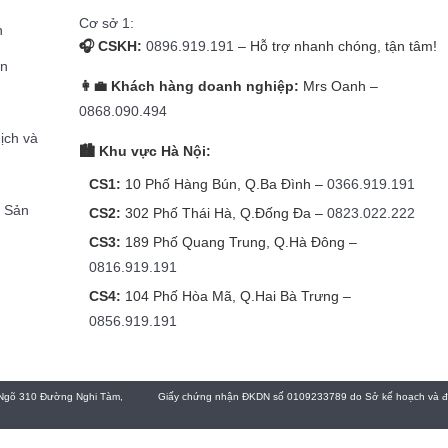
Cơ sở 1:
n
🎧 CSKH:
0896.919.191
– Hỗ trợ nhanh chóng, tận tâm!
̉n
👩‍💼 Khách hàng doanh nghiệp:
Mrs Oanh –
g
0868.090.494
dịch và
🏙️ Khu vực Hà Nội:
CS1:
10 Phố Hàng Bún, Q.Ba Đình –
0366.919.191
h Sản
CS2:
302 Phố Thái Hà, Q.Đống Đa –
0823.022.222
CS3:
189 Phố Quang Trung, Q.Hà Đông –
0816.919.191
CS4:
104 Phố Hòa Mã, Q.Hai Bà Trưng –
0856.919.191
Ngõ 310 Đường Nghi Tàm,
Giấy chứng nhận ĐKDN số 0109233789 do Sở kế hoạch và đầu