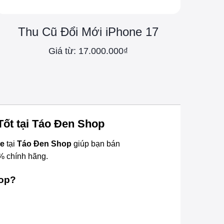
Thu Cũ Đổi Mới iPhone 17
T
Giá từ: 17.000.000₫
Tốt tại Táo Đen Shop
ne
tại
Táo Đen Shop
giúp bạn bán
% chính hãng.
hop?