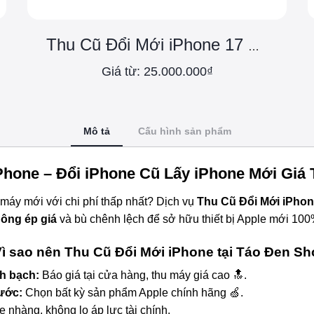
Thu Cũ Đổi Mới iPhone 17 Pro
Giá từ: 25.000.000₫
Mô tả
Cấu hình sản phẩm
Phone – Đổi iPhone Cũ Lấy iPhone Mới Giá 
 máy mới với chi phí thấp nhất? Dịch vụ
Thu Cũ Đổi Mới iPho
hông ép giá
và bù chênh lệch để sở hữu thiết bị Apple mới 100
ì sao nên Thu Cũ Đổi Mới iPhone tại Táo Đen S
h bạch:
Báo giá tại cửa hàng, thu máy giá cao 🔝.
bước:
Chọn bất kỳ sản phẩm Apple chính hãng 🍏.
 nhàng, không lo áp lực tài chính.