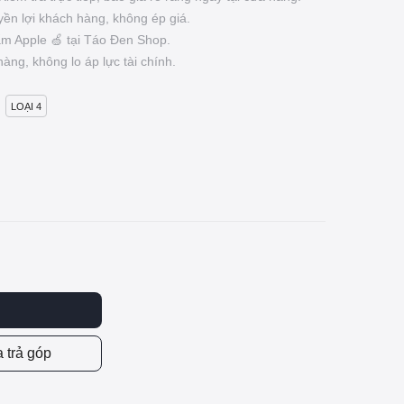
yền lợi khách hàng, không ép giá.
m Apple 🍏 tại Táo Đen Shop.
àng, không lo áp lực tài chính.
LOẠI 4
 trả góp