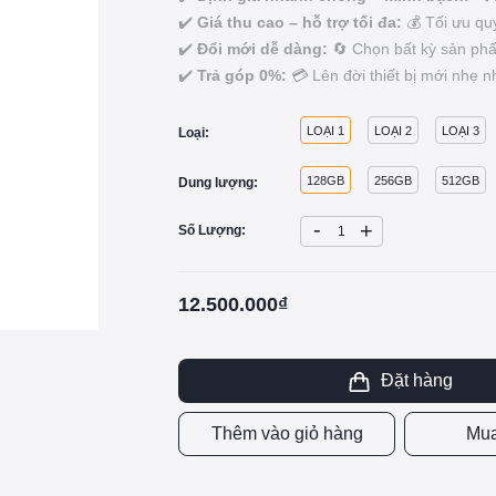
✔️
Giá thu cao – hỗ trợ tối đa:
💰 Tối ưu qu
✔️
Đổi mới dễ dàng:
🔄 Chọn bất kỳ sản phẩ
✔️
Trả góp 0%:
💳 Lên đời thiết bị mới nhẹ nh
LOẠI 1
LOẠI 2
LOẠI 3
Loại:
128GB
256GB
512GB
Dung lượng:
-
+
Số Lượng:
12.500.000₫
Đặt hàng
Thêm vào giỏ hàng
Mua