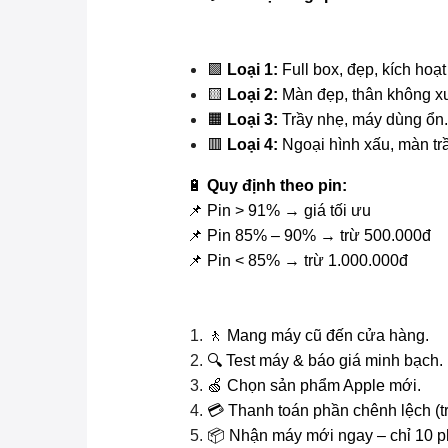
🟩
Loại 1:
Full box, đẹp, kích hoạt
🟨
Loại 2:
Màn đẹp, thân không x
🟧
Loại 3:
Trầy nhẹ, máy dùng ổn.
🟥
Loại 4:
Ngoại hình xấu, màn trầ
🔋
Quy định theo pin:
📌 Pin > 91% → giá tối ưu
📌 Pin 85% – 90% → trừ 500.000đ
📌 Pin < 85% → trừ 1.000.000đ
🚶 Mang máy cũ đến cửa hàng.
🔍 Test máy & báo giá minh bạch.
🍏 Chọn sản phẩm Apple mới.
💳 Thanh toán phần chênh lệch (t
📦 Nhận máy mới ngay – chỉ 10 p