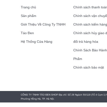
Trang chủ
Chính sách thanh toá
Sản phẩm
Chính sách vận chuyê
Giới Thiệu Về Công Ty TNHH
Chính sách kiểm hàn
Táo Đen
Chính sách hủy giao 
Hệ Thống Cửa Hàng
đổi trả hàng hóa
Chính Sách Bảo Hàn
Phẩm
Chính sách bảo mật
CÔNG TY TNHH TÁO ĐEN SHOP Địa chỉ: Số 28 Ngách 50/119 (Tổ 4 Cụm 1) 
Phường Hồng Hà, TP. Hà Nội.