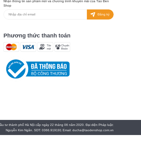
Nhận thông tin sản phẩm mới và chương trình khuyến mãi của Táo Đen
Shop
Đăng ký
Phương thức thanh toán
 tư thành phố Hà Nội cấp ngày 22 tháng 06 năm 2020. Đại diện Pháp luật:
Nguyễn Kim Ngân. SDT: 0366.919191 Email: ducha@taodenshop.com.vn