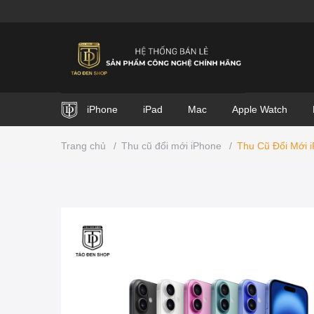
iPhone
iPad
Mac
Apple Watch
Trang chủ
/
Thu cũ đổi mới iPhone
/
Thu Cũ Đổi Mới 