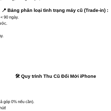
📍 Bảng phân loại tình trạng máy cũ (Trade-in) :
 < 90 ngày.
ước.
y.
🛠 Quy trình Thu Cũ Đổi Mới iPhone
rả góp 0% nếu cần).
hút!