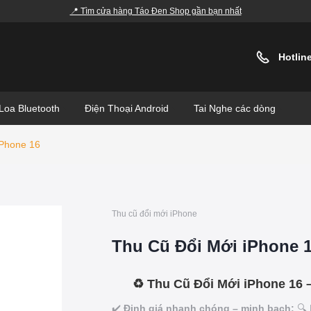
📍 Tìm cửa hàng Táo Đen Shop gần bạn nhất
Hotlin
Loa Bluetooth
Điện Thoại Android
Tai Nghe các dòng
iPhone 16
Thu cũ đổi mới iPhone
Thu Cũ Đổi Mới iPhone 
♻️ Thu Cũ Đổi Mới iPhone 16
✔️
Định giá nhanh chóng – minh bạch:
🔍 