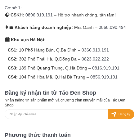
Cơ sở 1:
🎧 CSKH:
0896.919.191
– Hỗ trợ nhanh chóng, tận tâm!
👩‍💼 Khách hàng doanh nghiệp:
Mrs Oanh –
0868.090.494
🏙️ Khu vực Hà Nội:
CS1:
10 Phố Hàng Bún, Q.Ba Đình –
0366.919.191
CS2:
302 Phố Thái Hà, Q.Đống Đa –
0823.022.222
CS3:
189 Phố Quang Trung, Q.Hà Đông –
0816.919.191
CS4:
104 Phố Hòa Mã, Q.Hai Bà Trưng –
0856.919.191
Đăng ký nhận tin từ Táo Đen Shop
Nhận thông tin sản phẩm mới và chương trình khuyến mãi của Táo Đen
Shop
Đăng ký
Phương thức thanh toán