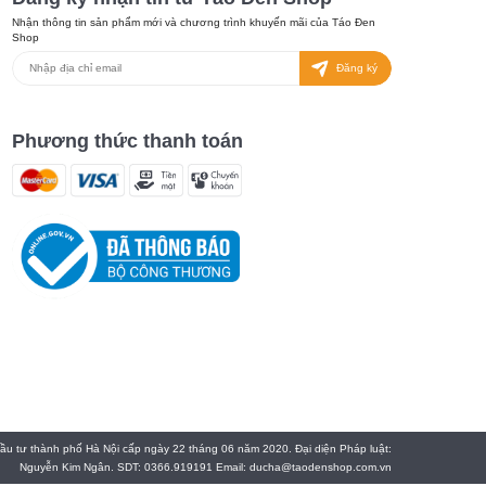
Nhận thông tin sản phẩm mới và chương trình khuyến mãi của Táo Đen
Shop
Đăng ký
Phương thức thanh toán
 tư thành phố Hà Nội cấp ngày 22 tháng 06 năm 2020. Đại diện Pháp luật:
Nguyễn Kim Ngân. SDT: 0366.919191 Email: ducha@taodenshop.com.vn