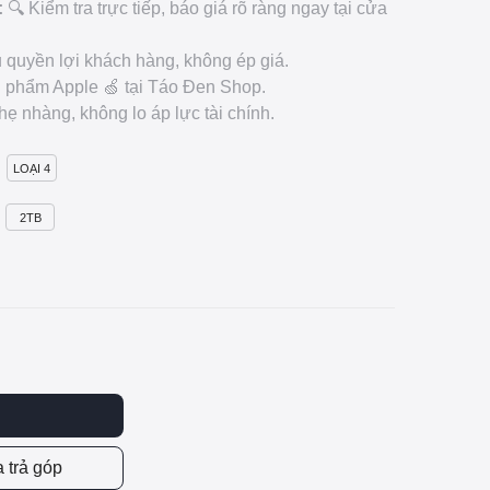
:
🔍 Kiểm tra trực tiếp, báo giá rõ ràng ngay tại cửa
 quyền lợi khách hàng, không ép giá.
 phẩm Apple 🍏 tại Táo Đen Shop.
hẹ nhàng, không lo áp lực tài chính.
LOẠI 4
2TB
 trả góp