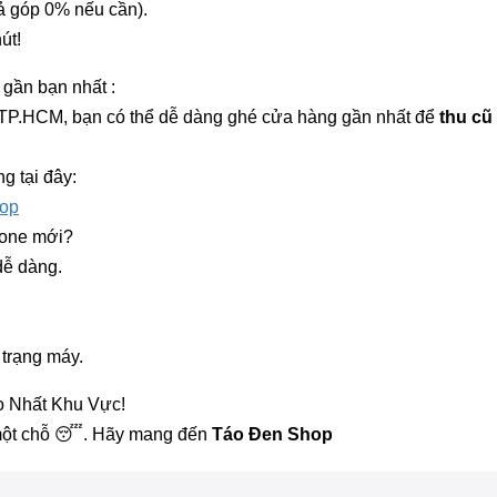
ả góp 0% nếu cần).
út!
gần bạn nhất :
& TP.HCM, bạn có thể dễ dàng ghé cửa hàng gần nhất để
thu cũ
 tại đây:
hop
hone mới?
dễ dàng.
 trạng máy.
o Nhất Khu Vực!
một chỗ 😴. Hãy mang đến
Táo Đen Shop