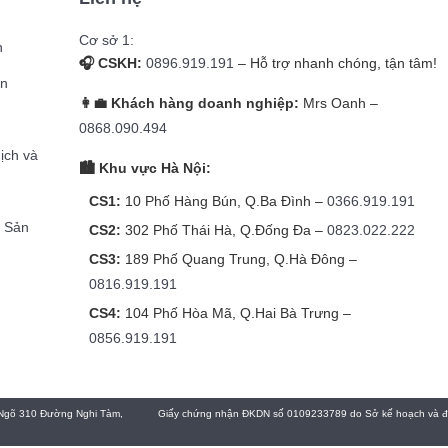
Cơ sở 1:
n
🎧 CSKH:
0896.919.191
– Hỗ trợ nhanh chóng, tận tâm!
̉n
👩‍💼 Khách hàng doanh nghiệp:
Mrs Oanh –
g
0868.090.494
dịch và
🏙️ Khu vực Hà Nội:
CS1:
10 Phố Hàng Bún, Q.Ba Đình –
0366.919.191
h Sản
CS2:
302 Phố Thái Hà, Q.Đống Đa –
0823.022.222
CS3:
189 Phố Quang Trung, Q.Hà Đông –
0816.919.191
CS4:
104 Phố Hòa Mã, Q.Hai Bà Trưng –
0856.919.191
Ngõ 310 Đường Nghi Tàm,
Giấy chứng nhận ĐKDN số 0109233789 do Sở kế hoạch và đầu