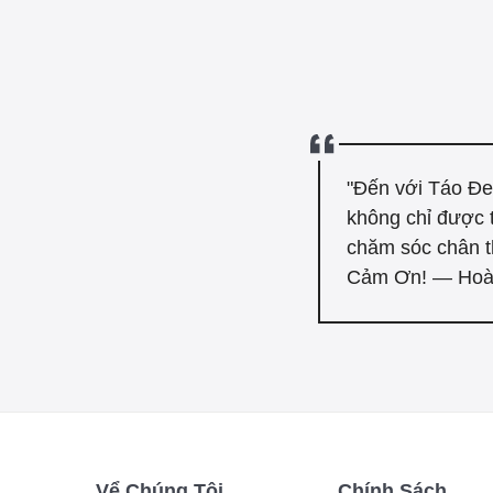
"Đến với Táo Đe
không chỉ được 
chăm sóc chân t
Cảm Ơn! — Hoà
Vể Chúng Tôi
Chính Sách