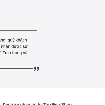
ãng, quý khách
n nhận được sự
 Trân trọng và
Đăng ký nhận tin từ Táo Đen Shop