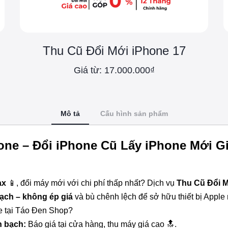
Thu Cũ Đổi Mới iPhone 17
Giá từ: 17.000.000₫
Mô tả
Cấu hình sản phẩm
one – Đổi iPhone Cũ Lấy iPhone Mới Gi
ax
📱, đổi máy mới với chi phí thấp nhất? Dịch vụ
Thu Cũ Đổi M
bạch – không ép giá
và bù chênh lệch để sở hữu thiết bị Appl
e tại Táo Đen Shop?
h bạch:
Báo giá tại cửa hàng, thu máy giá cao 🔝.