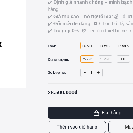
✔️
Định giá nhanh chóng – minh bạch
hàng.
✔️
Giá thu cao – hỗ trợ tối đa:
💰 Tối ưu
✔️
Đổi mới dễ dàng:
🔄 Chọn bất kỳ sản
✔️
Trả góp 0%:
💳 Lên đời thiết bị mới n
LOẠI 1
LOẠI 2
LOẠI 3
Loại:
256GB
512GB
1TB
Dung lượng:
-
+
Số Lượng:
28.500.000₫
Đặt hàng
Thêm vào giỏ hàng
Mua