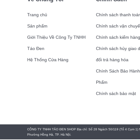
Trang chủ
Chính sách thanh toá
Sản phẩm
Chính sách vận chuyê
Giới Thiệu Về Công Ty TNHH
Chính sách kiểm hàn
Táo Đen
Chính sách hủy giao 
Hệ Thống Cửa Hàng
đổi trả hàng hóa
Chính Sách Bảo Hàn
Phẩm
Chính sách bảo mật
CÔNG TY TNHH TÁO ĐEN SHOP Địa chỉ: Số 28 Ngách 50/119 (Tổ 4 Cụm 1) 
Phường Hồng Hà, TP. Hà Nội.