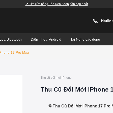
📍 Tìm cửa hàng Táo Đen Shop gần bạn nhất
Hotlin
Loa Bluetooth
Điện Thoại Android
Tai Nghe các dòng
iPhone 17 Pro Max
Thu cũ đổi mới iPhone
Thu Cũ Đổi Mới iPhone 
♻️ Thu Cũ Đổi Mới iPhone 17 Pro