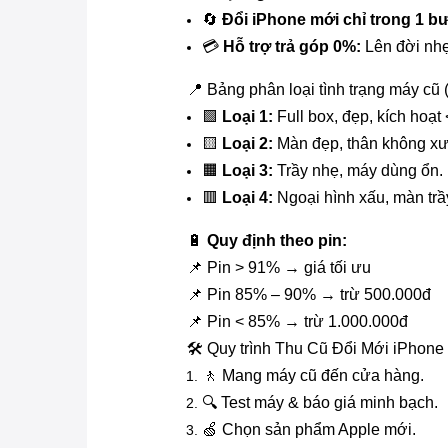
🔄
Đổi iPhone mới chỉ trong 1 b
💳
Hỗ trợ trả góp 0%:
Lên đời nhẹ 
📍 Bảng phân loại tình trạng máy cũ (
🟩
Loại 1:
Full box, đẹp, kích hoạt 
🟨
Loại 2:
Màn đẹp, thân không x
🟧
Loại 3:
Trầy nhẹ, máy dùng ổn.
🟥
Loại 4:
Ngoại hình xấu, màn trầ
🔋
Quy định theo pin:
📌 Pin > 91% → giá tối ưu
📌 Pin 85% – 90% → trừ 500.000đ
📌 Pin < 85% → trừ 1.000.000đ
🛠 Quy trình Thu Cũ Đổi Mới iPhone
🚶 Mang máy cũ đến cửa hàng.
🔍 Test máy & báo giá minh bạch.
🍏 Chọn sản phẩm Apple mới.