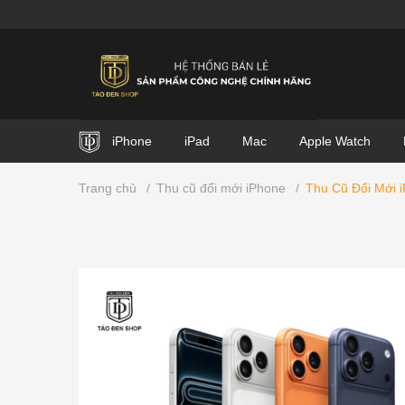
iPhone
iPad
Mac
Apple Watch
Trang chủ
/
Thu cũ đổi mới iPhone
/
Thu Cũ Đổi Mới 