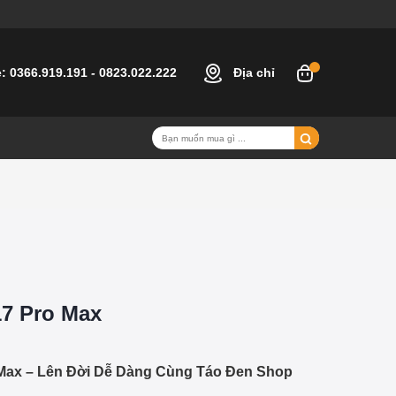
e:
0366.919.191
-
0823.022.222
Địa chỉ
17 Pro Max
 Max – Lên Đời Dễ Dàng Cùng Táo Đen Shop