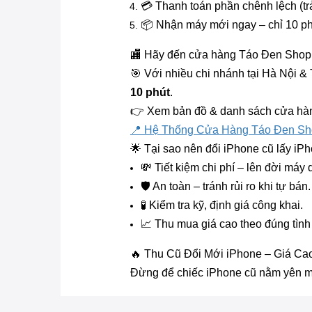
💳 Thanh toán phần chênh lệch (tr
📦 Nhận máy mới ngay – chỉ 10 ph
🏬 Hãy đến cửa hàng Táo Đen Shop 
🎯 Với nhiều chi nhánh tại Hà Nội 
10 phút
.
👉 Xem bản đồ & danh sách cửa hàng
📍 Hệ Thống Cửa Hàng Táo Đen S
🌟 Tại sao nên đổi iPhone cũ lấy iP
💸 Tiết kiệm chi phí – lên đời máy 
🛡 An toàn – tránh rủi ro khi tự bán.
🧪 Kiểm tra kỹ, định giá công khai.
📈 Thu mua giá cao theo đúng tình
🔥 Thu Cũ Đổi Mới iPhone – Giá Ca
Đừng để chiếc iPhone cũ nằm yên 