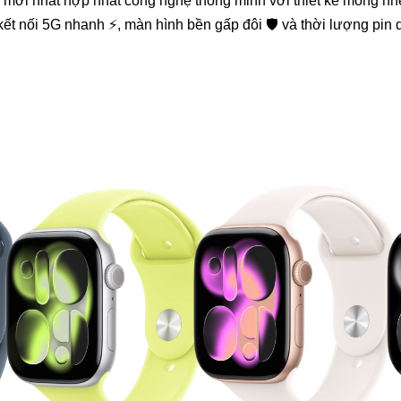
 mới nhất hợp nhất công nghệ thông minh với thiết kế mỏng nhẹ 
ết nối 5G nhanh ⚡, màn hình bền gấp đôi 🛡️ và thời lượng pin d