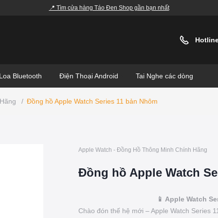
📍 Tìm cửa hàng Táo Đen Shop gần bạn nhất
Hotlin
Loa Bluetooth
Điện Thoại Android
Tai Nghe các dòng
 Hãng
/
Đồng hồ Apple Watch Series 11 bản Nhôm
Apple Watch - Đồng Hồ Thông Minh Chính Hãng
Đồng hồ Apple Watch Se
📱 Apple Watch Se
Chào đón thế hệ mới – Apple Watch Series 