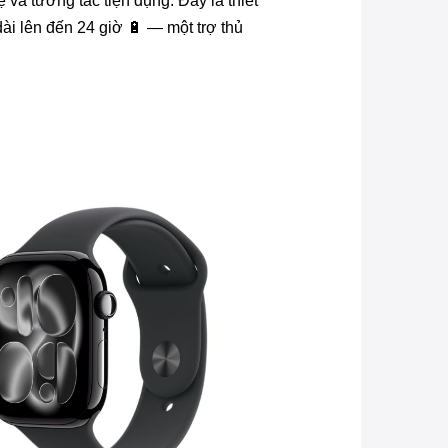
và tương tác tiện dụng. Đây là thiết
ài lên đến 24 giờ 🔋 — một trợ thủ