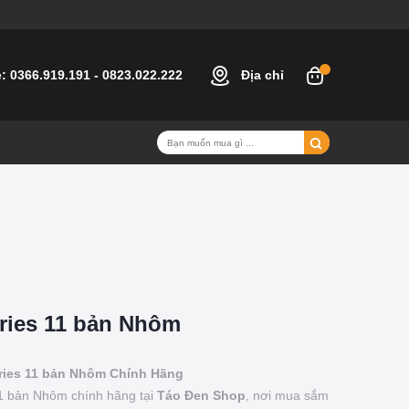
e:
0366.919.191
-
0823.022.222
Địa chỉ
ries 11 bản Nhôm
ries 11 bản Nhôm
Chính Hãng
11 bản Nhôm chính hãng tại
Táo Đen Shop
, nơi mua sắm