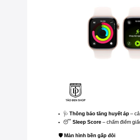
🩺
Thông báo tăng huyết áp
– cả
😴
Sleep Score
– chấm điểm giấc
🛡️ Màn hình bền gấp đôi