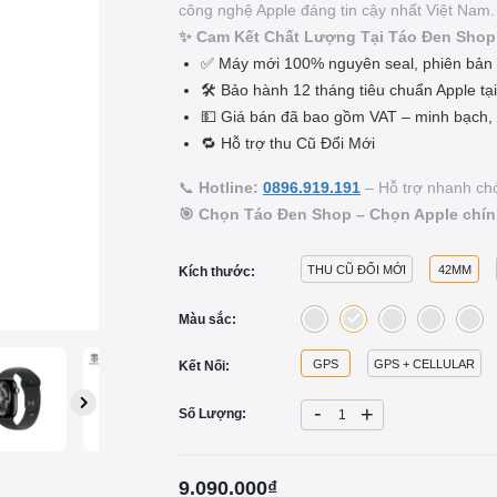
công nghệ Apple đáng tin cậy nhất Việt Nam.
✨ Cam Kết Chất Lượng Tại Táo Đen Shop
✅ Máy mới 100% nguyên seal, phiên bản 
🛠️ Bảo hành 12 tháng tiêu chuẩn Apple t
💵 Giá bán đã bao gồm VAT – minh bạch, 
🔁 Hỗ trợ thu Cũ Đổi Mới
📞
Hotline:
0896.919.191
– Hỗ trợ nhanh chó
🎯 Chọn Táo Đen Shop – Chọn Apple chính 
THU CŨ ĐỔI MỚI
42MM
Kích thước:
Màu sắc:
GPS
GPS + CELLULAR
Kết Nối:
-
+
Số Lượng:
9.090.000₫