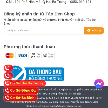
CS4:
104 Phố Hòa Mã, Q.Hai Bà Trưng –
0856.919.191
Đăng ký nhận tin từ Táo Đen Shop
Nhận thông tin sản phẩm mới và chương trình khuyến mãi của Táo Đen
Shop
Đăng ký
Phương thức thanh toán
Cơ Sở Hai Bà Trưng
CÔNG TY TNHH TÁO ĐEN SHOP Địa chỉ: Số 28 Ngách 50/119 (Tổ 4 Cụm 1) Ngõ 310
Cơ Sở Đống Đa
Đường Nghi Tàm, Phường Hồng Hà, TP. Hà Nội.
Cơ Sở Ba Đình
Giấy chứng nhận ĐKDN số 0109233789 do Sở kế hoạch và đầu tư thành phố Hà Nội
cấp ngày 22 tháng 06 năm 2020. Đại diện Pháp luật: Nguyễn Kim Ngân. SDT:
0366.919191 Email: ducha@taodenshop.com.vn