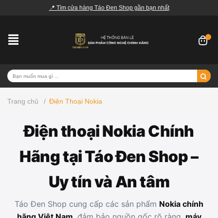
📍 Tìm cửa hàng Táo Đen Shop gần bạn nhất
Trang chủ
/
Điện Thoại Nokia
Điện thoại Nokia Chính
Hãng tại Táo Đen Shop –
Uy tín và An tâm
Táo Đen Shop cung cấp các sản phẩm
Nokia chính
hãng Việt Nam
, đảm bảo nguồn gốc rõ ràng,
máy