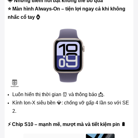
🌟 Những điểm nổi bật không thể bỏ qua
⭐ Màn hình Always-On – tiện lợi ngay cả khi không
nhấc cổ tay ⌚
Luôn hiển thị thời gian ⏰ và thông báo 📩.
Kính Ion-X siêu bền 💎: chống vỡ gấp 4 lần so với SE
2.
⚡ Chip S10 – mạnh mẽ, mượt mà và tiết kiệm pin 🔋