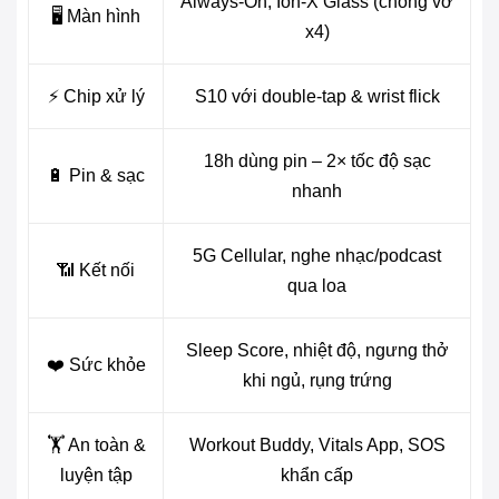
Always-On, Ion-X Glass (chống vỡ
🖥️ Màn hình
x4)
⚡ Chip xử lý
S10 với double-tap & wrist flick
18h dùng pin – 2× tốc độ sạc
🔋 Pin & sạc
nhanh
5G Cellular, nghe nhạc/podcast
📶 Kết nối
qua loa
Sleep Score, nhiệt độ, ngưng thở
❤️ Sức khỏe
khi ngủ, rụng trứng
🏋️ An toàn &
Workout Buddy, Vitals App, SOS
luyện tập
khẩn cấp