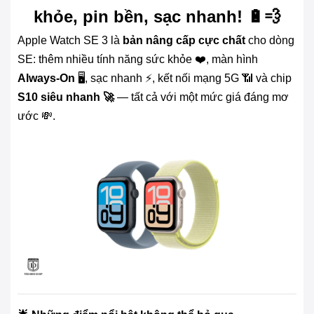
khỏe, pin bền, sạc nhanh! 🔋💨
Apple Watch SE 3 là
bản nâng cấp cực chất
cho dòng
SE: thêm nhiều tính năng sức khỏe ❤️, màn hình
Always-On
🖥️, sạc nhanh ⚡, kết nối mạng 5G 📶 và chip
S10 siêu nhanh 🚀
— tất cả với một mức giá đáng mơ
ước 💸.