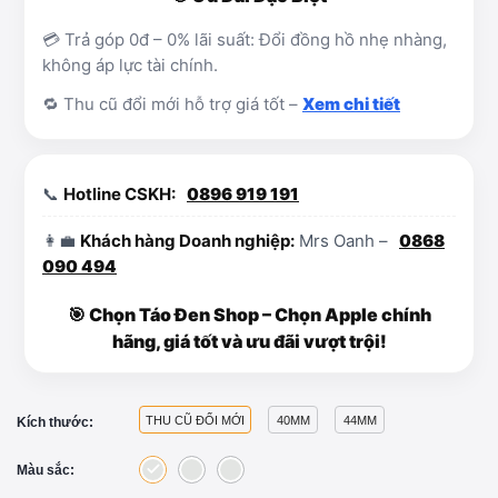
💳 Trả góp 0đ – 0% lãi suất: Đổi đồng hồ nhẹ nhàng,
không áp lực tài chính.
🔁 Thu cũ đổi mới hỗ trợ giá tốt –
Xem chi tiết
📞
Hotline CSKH:
0896 919 191
👩‍💼
Khách hàng Doanh nghiệp:
Mrs Oanh –
0868
090 494
🎯 Chọn Táo Đen Shop – Chọn Apple chính
hãng, giá tốt và ưu đãi vượt trội!
THU CŨ ĐỐI MỚI
40MM
44MM
Kích thước:
Màu sắc: