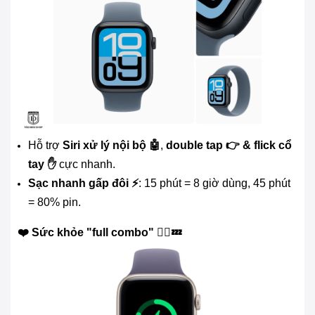
Hỗ trợ
Siri xử lý nội bộ 🤖
,
double tap 👉 & flick cổ
tay ✋
cực nhanh.
Sạc nhanh gấp đôi ⚡
: 15 phút = 8 giờ dùng, 45 phút
= 80% pin.
❤️ Sức khỏe "full combo" 🏃‍♂️💤