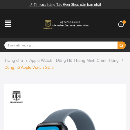
📍 Tìm cửa hàng Táo Đen Shop gần bạn nhất
Trang chủ
/
Apple Watch - Đồng Hồ Thông Minh Chính Hãng
/
Đồng hồ Apple Watch SE 3