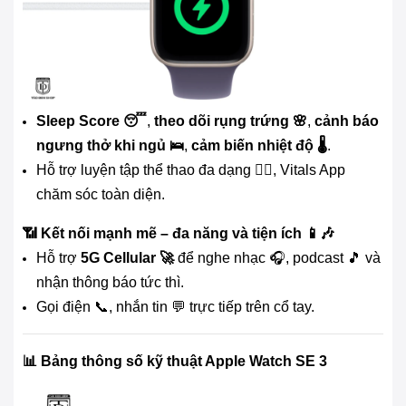
Sleep Score 😴
,
theo dõi rụng trứng 🌸
,
cảnh báo
ngưng thở khi ngủ 🛌
,
cảm biến nhiệt độ 🌡️
.
Hỗ trợ luyện tập thể thao đa dạng 🏋️‍♀️, Vitals App
chăm sóc toàn diện.
📶 Kết nối mạnh mẽ – đa năng và tiện ích 📱🎶
Hỗ trợ
5G Cellular 🚀
để nghe nhạc 🎧, podcast 🎵 và
nhận thông báo tức thì.
Gọi điện 📞, nhắn tin 💬 trực tiếp trên cổ tay.
📊 Bảng thông số kỹ thuật Apple Watch SE 3