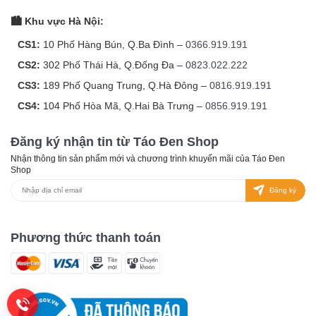
🏙️ Khu vực Hà Nội:
CS1:
10 Phố Hàng Bún, Q.Ba Đình –
0366.919.191
CS2:
302 Phố Thái Hà, Q.Đống Đa –
0823.022.222
CS3:
189 Phố Quang Trung, Q.Hà Đông –
0816.919.191
CS4:
104 Phố Hòa Mã, Q.Hai Bà Trưng –
0856.919.191
Đăng ký nhận tin từ Táo Đen Shop
Nhận thông tin sản phẩm mới và chương trình khuyến mãi của Táo Đen
Shop
Đăng ký
Phương thức thanh toán