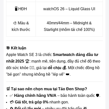
🖥️ HĐH
watchOS 26 – Liquid Glass UI
🎨 Màu &
40mm/44mm – Midnight &
kích thước
Starlight (nhôm tái chế 100%)
🎯 Kết luận
Apple Watch SE 3 là chiếc
Smartwatch đáng đầu tư
nhất 2025
🏆: mạnh mẽ, tiện dụng, đầy đủ chế độ theo
dõi sức khỏe 🧘‍♀️, giá lại
dễ chịu 💰
. Một chiếc đồng hồ
"bé gọn" nhưng không hề "lép vế" 👑.
🛒 Tại sao nên chọn mua tại Táo Đen Shop?
✅
Hàng chính hãng VN/A
– bảo hành toàn quốc 🛡️.
💳
Giá tốt, trả góp 0%
nhanh gọn.
🔄
Đổi cũ lấy mới
– nhiều ưu đãi hấp dẫn 🎁.