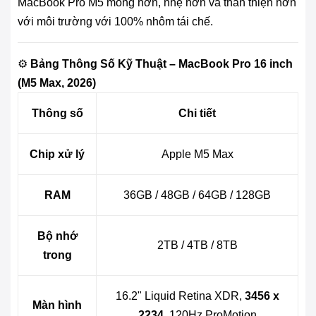
MacBook Pro M5 mỏng hơn, nhẹ hơn và thân thiện hơn
với môi trường với 100% nhôm tái chế.
⚙️
Bảng Thông Số Kỹ Thuật – MacBook Pro 16 inch
(M5 Max, 2026)
Thông số
Chi tiết
Chip xử lý
Apple M5 Max
RAM
36GB / 48GB / 64GB / 128GB
Bộ nhớ
2TB / 4TB / 8TB
trong
16.2" Liquid Retina XDR,
3456 x
Màn hình
2234
, 120Hz ProMotion