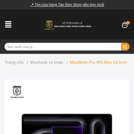
📍 Tìm cửa hàng Táo Đen Shop gần bạn nhất
Trang chủ
/
Macbook vs Imac
/
MacBook Pro M5 Max 16 Inch