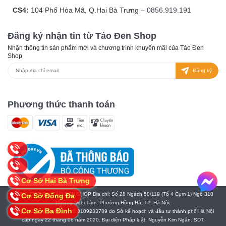
CS4:
104 Phố Hòa Mã, Q.Hai Bà Trưng –
0856.919.191
Đăng ký nhận tin từ Táo Đen Shop
Nhận thông tin sản phẩm mới và chương trình khuyến mãi của Táo Đen
Shop
Đăng ký
Phương thức thanh toán
Cơ Sở Hai Bà Trưng
CÔNG TY TNHH TÁO ĐEN SHOP Địa chỉ: Số 28 Ngách 50/119 (Tổ 4 Cụm 1) Ngõ 310
Cơ Sở Đống Đa
Đường Nghi Tàm, Phường Hồng Hà, TP. Hà Nội.
Cơ Sở Ba Đình
Giấy chứng nhận ĐKDN số 0109233789 do Sở kế hoạch và đầu tư thành phố Hà Nội
cấp ngày 22 tháng 06 năm 2020. Đại diện Pháp luật: Nguyễn Kim Ngân. SDT: