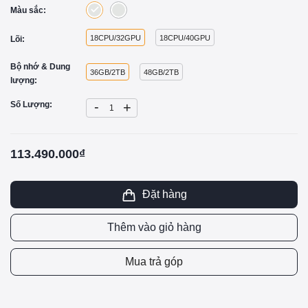
Màu sắc:
18CPU/32GPU
18CPU/40GPU
Lõi:
Bộ nhớ & Dung
36GB/2TB
48GB/2TB
lượng:
-
Số Lượng:
+
113.490.000₫
Đặt hàng
Thêm vào giỏ hàng
Mua trả góp