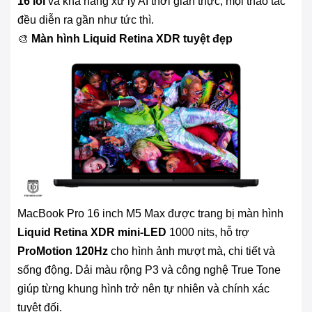
16 lõi
và khả năng xử lý AI thời gian thực, mọi thao tác
đều diễn ra gần như tức thì.
🎨
Màn hình Liquid Retina XDR tuyệt đẹp
MacBook Pro 16 inch M5 Max được trang bị màn hình
Liquid Retina XDR mini-LED
1000 nits, hỗ trợ
ProMotion 120Hz
cho hình ảnh mượt mà, chi tiết và
sống động. Dải màu rộng P3 và công nghệ True Tone
giúp từng khung hình trở nên tự nhiên và chính xác
tuyệt đối.