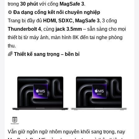
trong
30 phút
với cổng
MagSafe 3
.
⚙️
Đa dạng cổng kết nối chuyên nghiệp
Trang bị đầy đủ
HDMI, SDXC, MagSafe 3
, 3 cổng
Thunderbolt 4
, cùng
jack 3.5mm
– sẵn sàng cho mọi
thiết bị từ máy ảnh, màn hình 8K đến tai nghe phòng
thu.
🌈
Thiết kế sang trọng – bền bỉ
Vẫn giữ ngôn ngữ nhôm nguyên khối sang trọng, nay