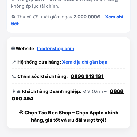
không áp lực tài chính.
🔁 Thu cũ đổi mới giảm ngay
2.000.000đ
–
Xem chi
tiết
🌐
Website:
taodenshop.com
📍
Hệ thống cửa hàng:
Xem địa chỉ gần bạn
0896 919 191
📞
Chăm sóc khách hàng:
0868
👩‍💼
Khách hàng Doanh nghiệp:
Mrs Oanh –
090 494
🎯 Chọn Táo Đen Shop – Chọn Apple chính
hãng, giá tốt và ưu đãi vượt trội!