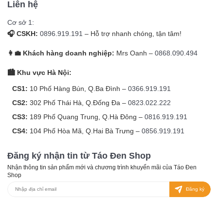
Liên hệ
Cơ sở 1:
🎧 CSKH:
0896.919.191
– Hỗ trợ nhanh chóng, tận tâm!
👩‍💼 Khách hàng doanh nghiệp:
Mrs Oanh –
0868.090.494
🏙️ Khu vực Hà Nội:
CS1:
10 Phố Hàng Bún, Q.Ba Đình –
0366.919.191
CS2:
302 Phố Thái Hà, Q.Đống Đa –
0823.022.222
CS3:
189 Phố Quang Trung, Q.Hà Đông –
0816.919.191
CS4:
104 Phố Hòa Mã, Q.Hai Bà Trưng –
0856.919.191
Đăng ký nhận tin từ Táo Đen Shop
Nhận thông tin sản phẩm mới và chương trình khuyến mãi của Táo Đen
Shop
Đăng ký