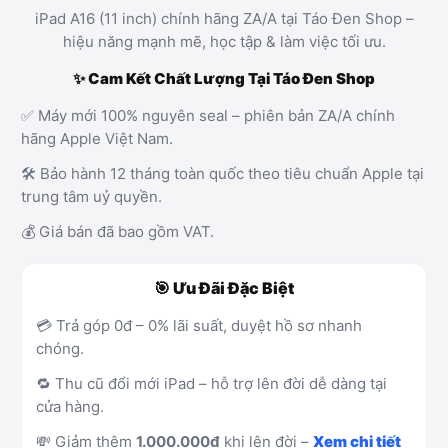
iPad A16 (11 inch) chính hãng ZA/A tại Táo Đen Shop –
hiệu năng mạnh mẽ, học tập & làm việc tối ưu.
✨ Cam Kết Chất Lượng Tại Táo Đen Shop
✅ Máy mới 100% nguyên seal – phiên bản ZA/A chính
hãng Apple Việt Nam.
🛠️ Bảo hành 12 tháng toàn quốc theo tiêu chuẩn Apple tại
trung tâm uỷ quyền.
💰 Giá bán đã bao gồm VAT.
🎯 Ưu Đãi Đặc Biệt
💳 Trả góp 0đ – 0% lãi suất, duyệt hồ sơ nhanh
chóng.
🔁 Thu cũ đổi mới iPad – hỗ trợ lên đời dễ dàng tại
cửa hàng.
💸 Giảm thêm
1.000.000đ
khi lên đời –
Xem chi tiết