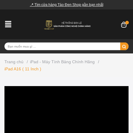
📍 Tìm cửa hàng Táo Đen Shop gần bạn nhất
Trang chủ
/
iPad - Máy Tính Bảng Chính Hãng
/
iPad A16 ( 11 Inch )