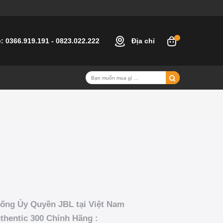
e:
0366.919.191
-
0823.022.222
Địa chỉ
ống Ủy Quyền JBL tại Việt Nam
hentic 300 Chính Hãng :