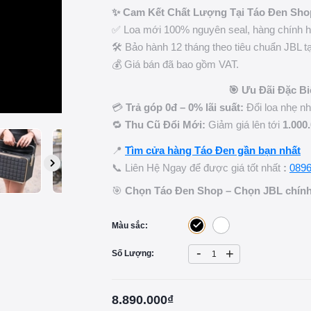
✨ Cam Kết Chất Lượng Tại Táo Đen Sho
✅ Loa mới 100% nguyên seal, hàng chính h
🛠️ Bảo hành 12 tháng theo tiêu chuẩn JBL t
💰 Giá bán đã bao gồm VAT.
🎯 Ưu Đãi Đặc Biệ
💳
Trả góp 0đ – 0% lãi suất:
Đổi loa nhẹ nh
🔁
Thu Cũ Đổi Mới:
Giảm giá lên tới
1.000
📍
Tìm cửa hàng Táo Đen gần bạn nhất
📞 Liên Hệ Ngay để được giá tốt nhất
:
0896
🎯
Chọn Táo Đen Shop – Chọn JBL chính h
Màu sắc:
-
+
Số Lượng:
8.890.000₫