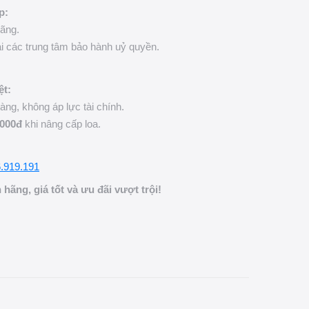
p:
ãng.
ại các trung tâm bảo hành uỷ quyền.
t:
àng, không áp lực tài chính.
.000đ
khi nâng cấp loa.
.919.191
ãng, giá tốt và ưu đãi vượt trội!