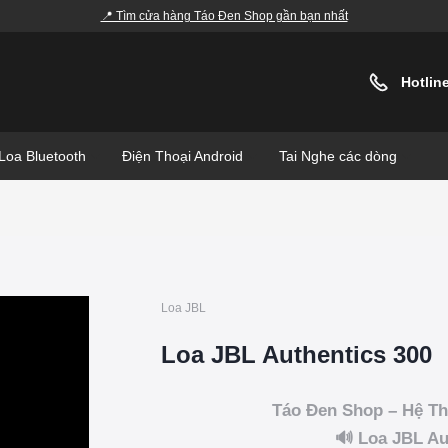
📍 Tìm cửa hàng Táo Đen Shop gần bạn nhất
Hotlin
Loa Bluetooth
Điện Thoại Android
Tai Nghe các dòng
Loa JBL
Loa JBL Authentics 300
Táo Đen Shop – Hệ Th
🔊 Loa JBL Aut