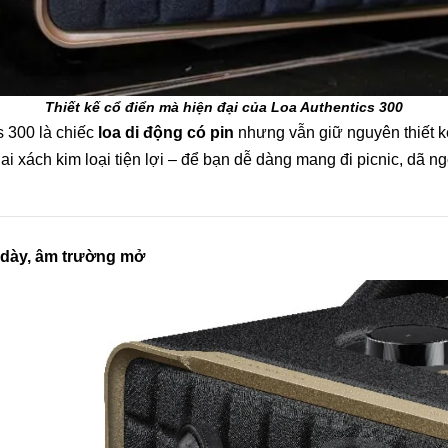
Thiết kế cổ điển mà hiện đại của Loa Authentics 300
s 300 là chiếc
loa di động có pin
nhưng vẫn giữ nguyên thiết kế
i xách kim loại tiện lợi – để bạn dễ dàng mang đi picnic, dã n
s dày, âm trường mở