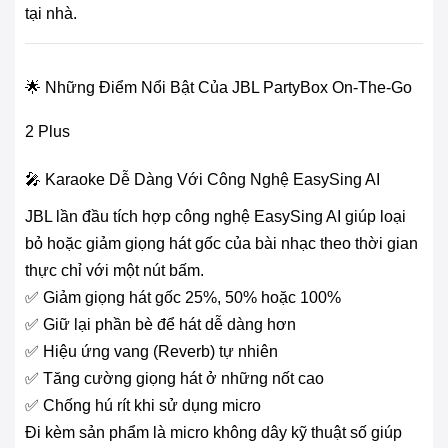
tại nhà.
🌟 Những Điểm Nổi Bật Của JBL PartyBox On-The-Go
2 Plus
🎤 Karaoke Dễ Dàng Với Công Nghệ EasySing AI
JBL lần đầu tích hợp công nghệ EasySing AI giúp loại
bỏ hoặc giảm giọng hát gốc của bài nhạc theo thời gian
thực chỉ với một nút bấm.
✅ Giảm giọng hát gốc 25%, 50% hoặc 100%
✅ Giữ lại phần bè để hát dễ dàng hơn
✅ Hiệu ứng vang (Reverb) tự nhiên
✅ Tăng cường giọng hát ở những nốt cao
✅ Chống hú rít khi sử dụng micro
Đi kèm sản phẩm là micro không dây kỹ thuật số giúp