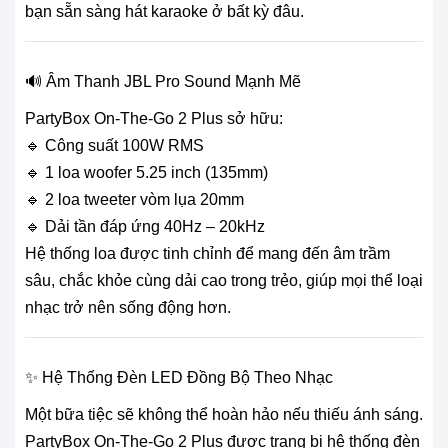
bạn sẵn sàng hát karaoke ở bất kỳ đâu.
🔊 Âm Thanh JBL Pro Sound Mạnh Mẽ
PartyBox On-The-Go 2 Plus sở hữu:
🔹 Công suất 100W RMS
🔹 1 loa woofer 5.25 inch (135mm)
🔹 2 loa tweeter vòm lụa 20mm
🔹 Dải tần đáp ứng 40Hz – 20kHz
Hệ thống loa được tinh chỉnh để mang đến âm trầm
sâu, chắc khỏe cùng dải cao trong trẻo, giúp mọi thể loại
nhạc trở nên sống động hơn.
✨ Hệ Thống Đèn LED Đồng Bộ Theo Nhạc
Một bữa tiệc sẽ không thể hoàn hảo nếu thiếu ánh sáng.
PartyBox On-The-Go 2 Plus được trang bị hệ thống đèn