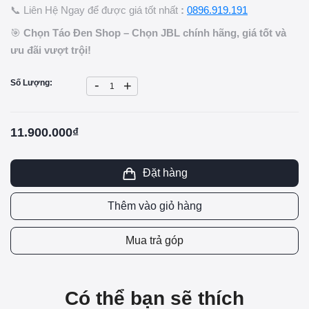
📞 Liên Hệ Ngay để được giá tốt nhất
:
0896.919.191
🎯
Chọn Táo Đen Shop – Chọn JBL chính hãng, giá tốt và
ưu đãi vượt trội!
-
Số Lượng:
+
11.900.000₫
Đặt hàng
Thêm vào giỏ hàng
Mua trả góp
Có thể bạn sẽ thích