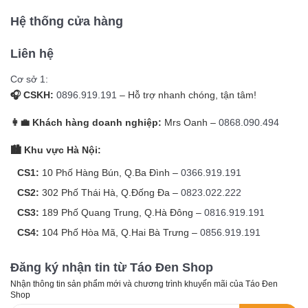
Hệ thống cửa hàng
Liên hệ
Cơ sở 1:
🎧 CSKH:
0896.919.191
– Hỗ trợ nhanh chóng, tận tâm!
👩‍💼 Khách hàng doanh nghiệp:
Mrs Oanh –
0868.090.494
🏙️ Khu vực Hà Nội:
CS1:
10 Phố Hàng Bún, Q.Ba Đình –
0366.919.191
CS2:
302 Phố Thái Hà, Q.Đống Đa –
0823.022.222
CS3:
189 Phố Quang Trung, Q.Hà Đông –
0816.919.191
CS4:
104 Phố Hòa Mã, Q.Hai Bà Trưng –
0856.919.191
Đăng ký nhận tin từ Táo Đen Shop
Nhận thông tin sản phẩm mới và chương trình khuyến mãi của Táo Đen
Shop