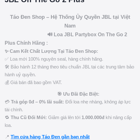
Táo Đen Shop – Hệ Thống Ủy Quyền JBL tại Việt
Nam
🔊 Loa JBL Partybox On The Go 2
Plus Chính Hãng :
✨ Cam Kết Chất Lượng Tại Táo Đen Shop:
✅ Loa mới 100% nguyên seal, hàng chính hãng.
🛠️ Bảo hành 12 tháng theo tiêu chuẩn JBL tại các trung tâm bảo
hành uỷ quyền.
💰 Giá bán đã bao gồm VAT.
🎯 Ưu Đãi Đặc Biệt:
💳
Trả góp 0đ – 0% lãi suất:
Đổi loa nhẹ nhàng, không áp lực
tài chính.
🔁
Thu Cũ Đổi Mới:
Giảm giá lên tới
1.000.000đ
khi nâng cấp
loa.
📍
Tìm cửa hàng Táo Đen gần bạn nhất