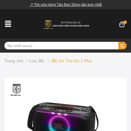
📍 Tìm cửa hàng Táo Đen Shop gần bạn nhất
Trang chủ
/
Loa JBL
/
JBL On The Go 2 Plus