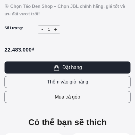
🎯
Chọn Táo Đen Shop – Chọn JBL chính hãng, giá tốt và
ưu đãi vượt trội!
-
Số Lượng:
+
22.483.000₫
Đặt hàng
Thêm vào giỏ hàng
Mua trả góp
Có thể bạn sẽ thích