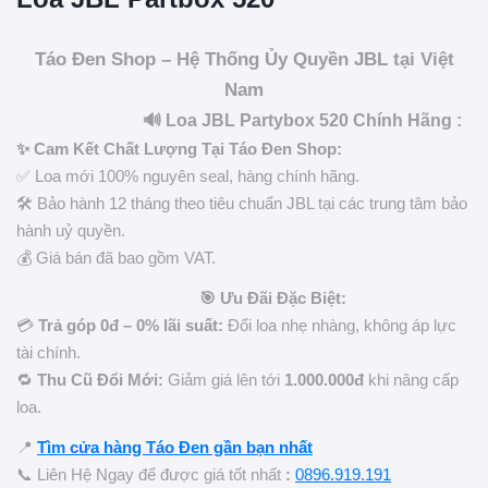
Táo Đen Shop – Hệ Thống Ủy Quyền JBL tại Việt
Nam
🔊 Loa JBL Partybox 520 Chính Hãng :
✨ Cam Kết Chất Lượng Tại Táo Đen Shop:
✅ Loa mới 100% nguyên seal, hàng chính hãng.
🛠️ Bảo hành 12 tháng theo tiêu chuẩn JBL tại các trung tâm bảo
hành uỷ quyền.
💰 Giá bán đã bao gồm VAT.
🎯 Ưu Đãi Đặc Biệt:
💳
Trả góp 0đ – 0% lãi suất:
Đổi loa nhẹ nhàng, không áp lực
tài chính.
🔁
Thu Cũ Đổi Mới:
Giảm giá lên tới
1.000.000đ
khi nâng cấp
loa.
📍
Tìm cửa hàng Táo Đen gần bạn nhất
📞 Liên Hệ Ngay để được giá tốt nhất
:
0896.919.191