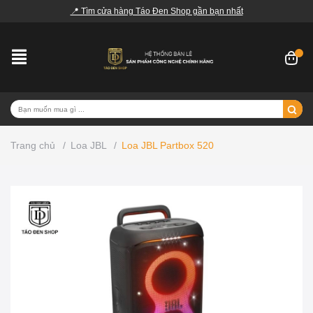
📍 Tìm cửa hàng Táo Đen Shop gần bạn nhất
Trang chủ
/
Loa JBL
/
Loa JBL Partbox 520