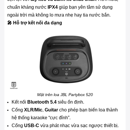
chuẩn kháng nước
IPX4
giúp bạn yên tâm sử dụng
ngoài trời mà không lo mưa nhẹ hay tia nước bắn.
🎤 Hỗ trợ kết nối đa dạng
Mặt trên loa JBL Partybox 520
Kết nối
Bluetooth 5.4
siêu ổn định.
Cổng
XLR/Mic
,
Guitar
cho phép bạn biến loa thành
hệ thống karaoke “cực đỉnh”.
Cổng
USB-C
vừa phát nhạc vừa sạc ngược thiết bị.