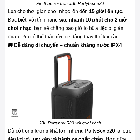
Pin tháo rời trên JBL Partybox 520
Loa cho thời gian chơi nhạc lên đến
15 giờ liên tục
.
Đặc biệt, với tính năng
sạc nhanh 10 phút cho 2 giờ
chơi nhạc
, bạn sẽ chẳng bao giờ lo bữa tiệc bị gián
đoạn. Pin có thể tháo rời, dễ dàng thay thế khi cần.
🚚 Dễ dàng di chuyển – chuẩn kháng nước IPX4
JBL Partybox 520 với quai xách
Dù có trọng lượng khá lớn, nhưng PartyBox 520 lại cực
tiện lợi với
tay kéo và bánh xe chắc chắn
. Hơn nữa,