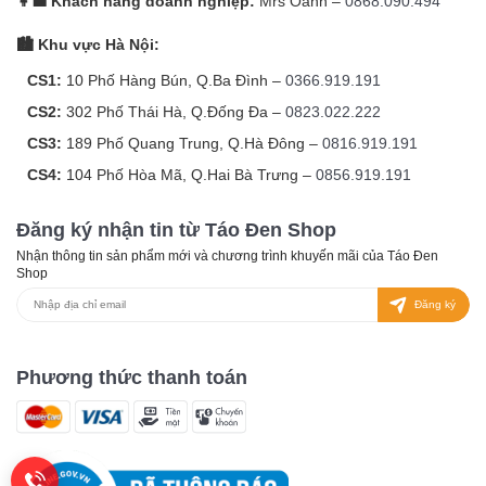
👩‍💼 Khách hàng doanh nghiệp:
Mrs Oanh –
0868.090.494
🏙️ Khu vực Hà Nội:
CS1:
10 Phố Hàng Bún, Q.Ba Đình –
0366.919.191
CS2:
302 Phố Thái Hà, Q.Đống Đa –
0823.022.222
CS3:
189 Phố Quang Trung, Q.Hà Đông –
0816.919.191
CS4:
104 Phố Hòa Mã, Q.Hai Bà Trưng –
0856.919.191
Đăng ký nhận tin từ Táo Đen Shop
Nhận thông tin sản phẩm mới và chương trình khuyến mãi của Táo Đen
Shop
Đăng ký
Phương thức thanh toán