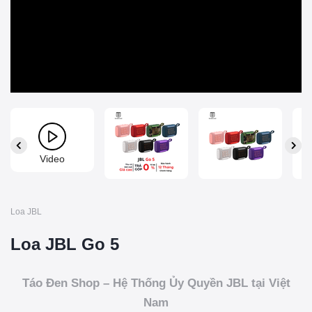
Video
Loa JBL
Loa JBL Go 5
Táo Đen Shop – Hệ Thống Ủy Quyền JBL tại Việt
Nam