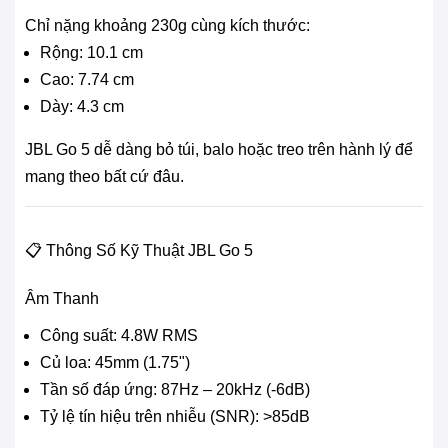
Chỉ nặng khoảng 230g cùng kích thước:
Rộng: 10.1 cm
Cao: 7.74 cm
Dày: 4.3 cm
JBL Go 5 dễ dàng bỏ túi, balo hoặc treo trên hành lý để
mang theo bất cứ đâu.
📋 Thông Số Kỹ Thuật JBL Go 5
Âm Thanh
Công suất: 4.8W RMS
Củ loa: 45mm (1.75")
Tần số đáp ứng: 87Hz – 20kHz (-6dB)
Tỷ lệ tín hiệu trên nhiễu (SNR): >85dB