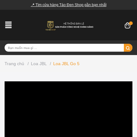
📍 Tìm cửa hàng Táo Đen Shop gần bạn nhất
Trang chủ
/
Loa JBL
/
Loa JBL Go 5