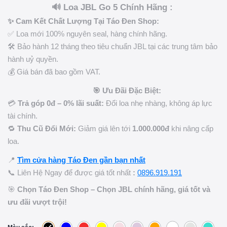
🔊 Loa JBL Go 5 Chính Hãng :
✨ Cam Kết Chất Lượng Tại Táo Đen Shop:
✅ Loa mới 100% nguyên seal, hàng chính hãng.
🛠️ Bảo hành 12 tháng theo tiêu chuẩn JBL tại các trung tâm bảo
hành uỷ quyền.
💰 Giá bán đã bao gồm VAT.
🎯 Ưu Đãi Đặc Biệt:
💳
Trả góp 0đ – 0% lãi suất:
Đổi loa nhẹ nhàng, không áp lực
tài chính.
🔁
Thu Cũ Đổi Mới:
Giảm giá lên tới
1.000.000đ
khi nâng cấp
loa.
📍
Tìm cửa hàng Táo Đen gần bạn nhất
📞 Liên Hệ Ngay để được giá tốt nhất
:
0896.919.191
🎯
Chọn Táo Đen Shop – Chọn JBL chính hãng, giá tốt và
ưu đãi vượt trội!