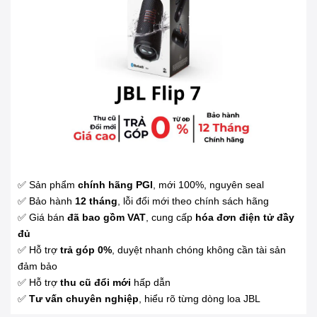
✅ Sản phẩm
chính hãng PGI
, mới 100%, nguyên seal
✅ Bảo hành
12 tháng
, lỗi đổi mới theo chính sách hãng
✅ Giá bán
đã bao gồm VAT
, cung cấp
hóa đơn điện tử đầy
đủ
✅ Hỗ trợ
trả góp 0%
, duyệt nhanh chóng không cần tài sản
đảm bảo
✅ Hỗ trợ
thu cũ đổi mới
hấp dẫn
✅
Tư vấn chuyên nghiệp
, hiểu rõ từng dòng loa JBL