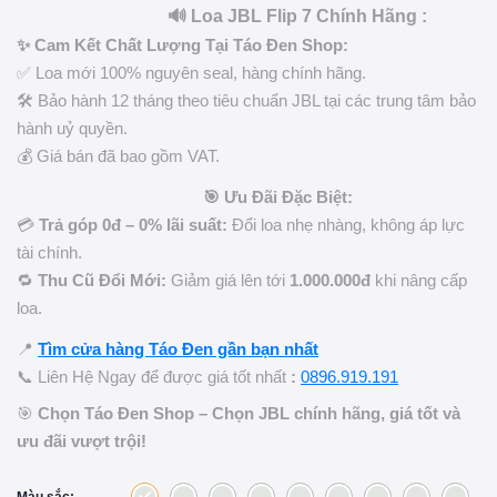
🔊 Loa JBL Flip 7 Chính Hãng :
✨ Cam Kết Chất Lượng Tại Táo Đen Shop:
✅ Loa mới 100% nguyên seal, hàng chính hãng.
🛠️ Bảo hành 12 tháng theo tiêu chuẩn JBL tại các trung tâm bảo
hành uỷ quyền.
💰 Giá bán đã bao gồm VAT.
🎯 Ưu Đãi Đặc Biệt:
💳
Trả góp 0đ – 0% lãi suất:
Đổi loa nhẹ nhàng, không áp lực
tài chính.
🔁
Thu Cũ Đổi Mới:
Giảm giá lên tới
1.000.000đ
khi nâng cấp
loa.
📍
Tìm cửa hàng Táo Đen gần bạn nhất
📞 Liên Hệ Ngay để được giá tốt nhất
:
0896.919.191
🎯
Chọn Táo Đen Shop – Chọn JBL chính hãng, giá tốt và
ưu đãi vượt trội!
Màu sắc: