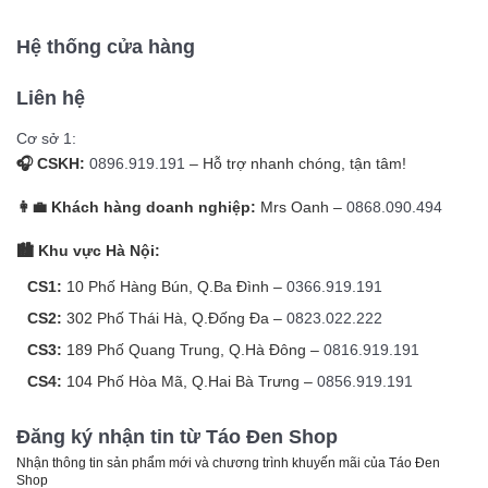
Hệ thống cửa hàng
Liên hệ
Cơ sở 1:
🎧 CSKH:
0896.919.191
– Hỗ trợ nhanh chóng, tận tâm!
👩‍💼 Khách hàng doanh nghiệp:
Mrs Oanh –
0868.090.494
🏙️ Khu vực Hà Nội:
CS1:
10 Phố Hàng Bún, Q.Ba Đình –
0366.919.191
CS2:
302 Phố Thái Hà, Q.Đống Đa –
0823.022.222
CS3:
189 Phố Quang Trung, Q.Hà Đông –
0816.919.191
CS4:
104 Phố Hòa Mã, Q.Hai Bà Trưng –
0856.919.191
Đăng ký nhận tin từ Táo Đen Shop
Nhận thông tin sản phẩm mới và chương trình khuyến mãi của Táo Đen
Shop