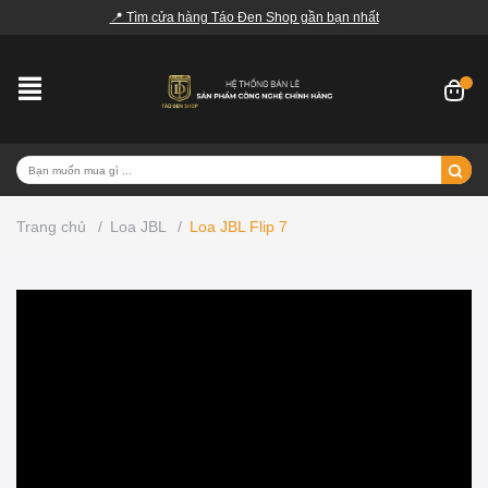
📍 Tìm cửa hàng Táo Đen Shop gần bạn nhất
Trang chủ
/
Loa JBL
/
Loa JBL Flip 7