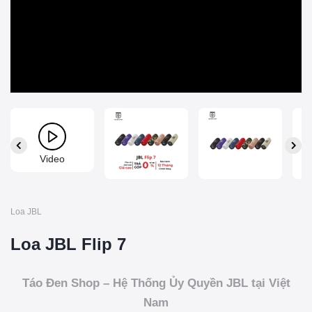
Video
Loa JBL
Loa JBL Flip 7
Táo Đen Shop – Hệ Thống Ủy Quyền JBL tại Việt
Nam