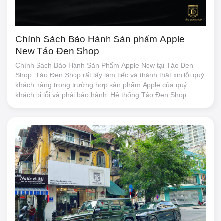
Chính Sách Bảo Hành Sản phẩm Apple
New Táo Đen Shop
Chính Sách Bảo Hành Sản Phẩm Apple New tại Táo Đen
Shop :Táo Đen Shop rất lấy làm tiếc và thành thật xin lỗi quý
khách hàng trong trường hợp sản phẩm Apple của quý
khách bị lỗi và phải bảo hành. Hệ thống Táo Đen Shop
mang đến 02 chính sách bảo hành: Bảo hành tiêu chuẩn và
Bảo hành mở rộng.1.Với Sản phẩm Apple Chính Hãng New (
Gói tiêu chuẩn ) ( Bao gồm tất cả các sản phẩm Apple ) : +
Bảo hành tiêu chuẩn Apple 12 tháng phần cứng tại các trung
tâm bảo hành Uỷ Quyền của Apple tại Việt Nam.Tiêu chuẩn
bảo hành của Apple tại Link :
https://www.apple.com/legal/warranty/products/ios-warranty-
rest-of-apac-vietnamese.html.+ Chính sách bảo hành của
Apple từ ngày 23/4/2021 tại các TTBH Apple Uỷ Quyền (
AASP ) Sẽ sửa chữa, thay thế linh kiện thay vì đổi mới như
trước.+ Thời gian tiếp nhận tới khi hoàn thành bàn giao
khách hàng sẽ từ : 15 tới 30 ngày. ( Trừ thứ 7 và Chủ Nhật