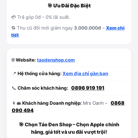
🎯 Ưu Đãi Đặc Biệt
💳 Trả góp 0đ – 0% lãi suất.
🔁 Thu cũ đổi mới giảm ngay
3.000.000đ
–
Xem chi
tiết
🌐
Website:
taodenshop.com
📍
Hệ thống cửa hàng:
Xem địa chỉ gần bạn
0896 919 191
📞
Chăm sóc khách hàng:
0868
👩‍💼
Khách hàng Doanh nghiệp:
Mrs Oanh –
090 494
🎯 Chọn Táo Đen Shop – Chọn Apple chính
hãng, giá tốt và ưu đãi vượt trội!