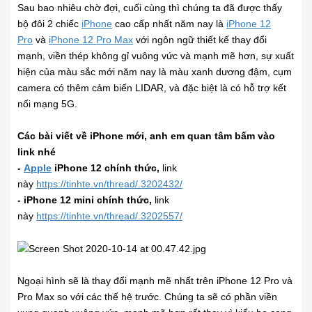
Sau bao nhiêu chờ đợi, cuối cùng thì chúng ta đã được thấy
bộ đôi 2 chiếc
iPhone
cao cấp nhất năm nay là
iPhone 12
Pro
và
iPhone 12 Pro Max
với ngôn ngữ thiết kế thay đổi
mạnh, viền thép không gỉ vuông vức và mạnh mẽ hơn, sự xuất
hiện của màu sắc mới năm nay là màu xanh dương đậm, cụm
camera có thêm cảm biến LIDAR, và đặc biệt là có hỗ trợ kết
nối mạng 5G.
Các bài viết về iPhone mới, anh em quan tâm bấm vào
link nhé
-
Apple
iPhone 12 chính thức,
link
này
https://tinhte.vn/thread/.3202432/
- iPhone 12 mini chính thức,
link
này
https://tinhte.vn/thread/.3202557/
Ngoại hình sẽ là thay đổi mạnh mẽ nhất trên iPhone 12 Pro và
Pro Max so với các thế hệ trước. Chúng ta sẽ có phần viền