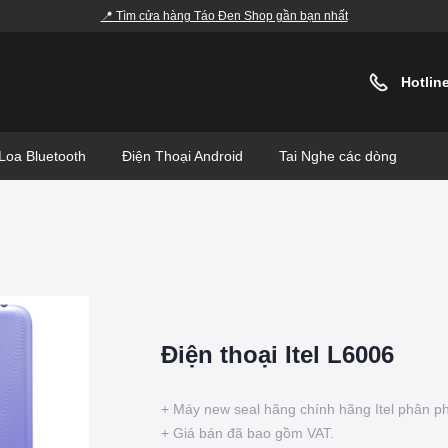
📍 Tìm cửa hàng Táo Đen Shop gần bạn nhất
Hotlin
Loa Bluetooth
Điện Thoại Android
Tai Nghe các dòng
Điện thoại Itel L6006
+ Máy new seal hãng chính hãng Itel phân ph
+ Giá bán đã bao gồm VAT.