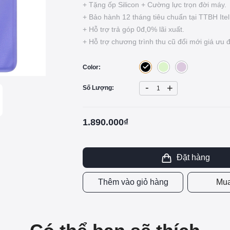
+ Tặng ốp Silicon + Cường lực trọn đời máy.
+ Bảo hành 12 tháng tiêu chuẩn tại TTBH Itel
+ Hỗ trợ trả góp 0đ,0% lãi xuất.
+ Hỗ trợ chương trình thu cũ đổi mới giá ưu đ
Color:
-
+
Số Lượng:
1.890.000₫
Đặt hàng
Thêm vào giỏ hàng
Mua