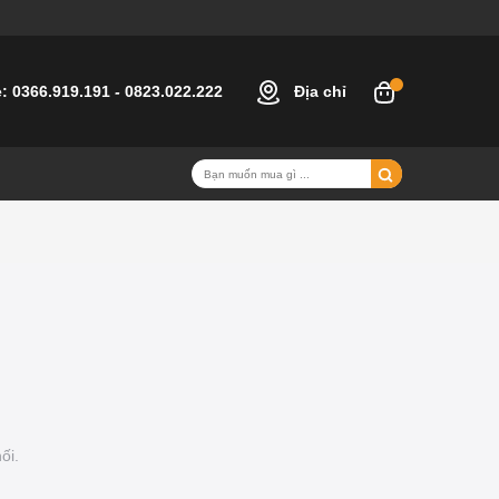
e:
0366.919.191
-
0823.022.222
Địa chỉ
ối.