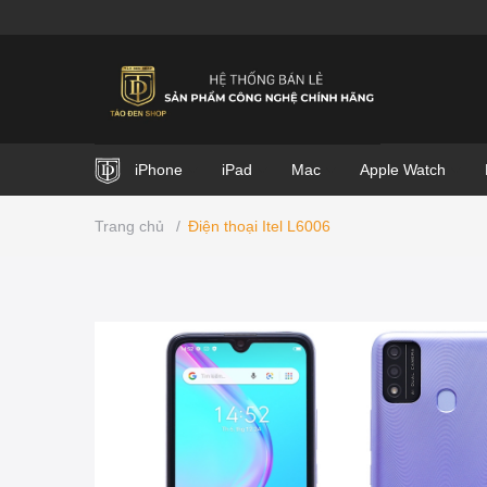
iPhone
iPad
Mac
Apple Watch
Trang chủ
/
Điện thoại Itel L6006