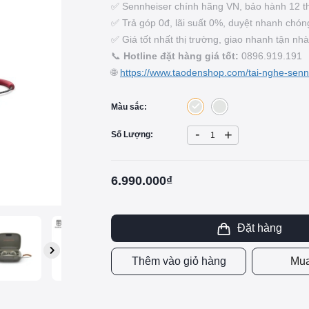
✅ Sennheiser chính hãng VN, bảo hành 12 t
✅ Trả góp 0đ, lãi suất 0%, duyệt nhanh chón
✅ Giá tốt nhất thị trường, giao nhanh tận nhà
📞
Hotline đặt hàng giá tốt:
0896.919.191
🌐
https://www.taodenshop.com/tai-nghe-senn
Màu sắc:
-
+
Số Lượng:
6.990.000₫
Đặt hàng
Thêm vào giỏ hàng
Mua