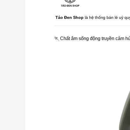
Táo Đen Shop
là hệ thống bán lẻ uỷ q
🏃 Chất âm sống động truyền cảm hứ