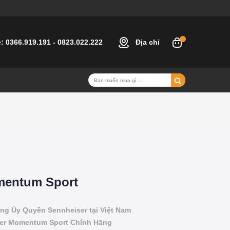
e:
0366.919.191
-
0823.022.222
Địa chỉ
mentum Sport
ng Ủy Quyền Sennheiser tại Việt Nam
ser Momentum Sport Chính Hãng