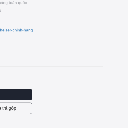
háng toàn quốc
g
heiser-chinh-hang
 trả góp