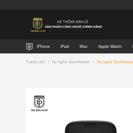
iPhone
iPad
Mac
Apple Watch
Trang chủ
/
Tai nghe Sennheiser
/
Tai nghe Senhheis