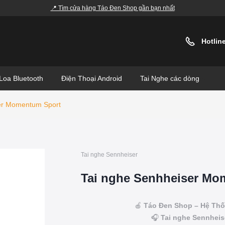
📍 Tìm cửa hàng Táo Đen Shop gần bạn nhất
Hotlin
Loa Bluetooth
Điện Thoại Android
Tai Nghe các dòng
er Momentum Sport
Tai nghe Sennheiser
Tai nghe Senhheiser Mo
🍎
Táo Đen Shop – Hệ Thố
🎧
Tai nghe Sennhei