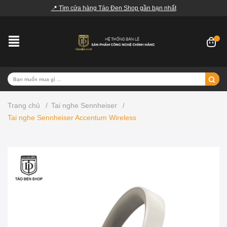
📍 Tìm cửa hàng Táo Đen Shop gần bạn nhất
Trang chủ
/
Tai nghe Sennheiser
/
Tai nghe Sennheiser Accentum Wireless