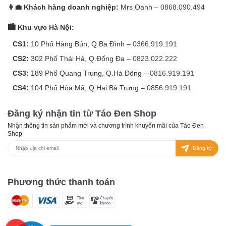
👩‍💼 Khách hàng doanh nghiệp:
Mrs Oanh –
0868.090.494
🏙️ Khu vực Hà Nội:
CS1:
10 Phố Hàng Bún, Q.Ba Đình –
0366.919.191
CS2:
302 Phố Thái Hà, Q.Đống Đa –
0823.022.222
CS3:
189 Phố Quang Trung, Q.Hà Đông –
0816.919.191
CS4:
104 Phố Hòa Mã, Q.Hai Bà Trưng –
0856.919.191
Đăng ký nhận tin từ Táo Đen Shop
Nhận thông tin sản phẩm mới và chương trình khuyến mãi của Táo Đen
Shop
Đăng ký
Phương thức thanh toán