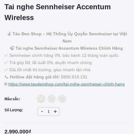
Tai nghe Sennheiser Accentum
Wireless
🍎
Táo Đen Shop – Hệ Thống Ủy Quyền Sennheiser tại Việt
Nam
🎧
Tai nghe Sennheiser Accentum Wireless Chính Hãng
✅ Sennheiser chính hãng VN, bảo hành 12 tháng toàn quốc
✅ Trả góp 0đ, lãi suất 0%, duyệt nhanh chóng
✅ Giá tốt nhất thị trường, giao nhanh tận nhà
📞
Hotline đặt hàng giá tốt:
0896.919.191
🌐
https://www.taodenshop.com/tai-nghe-sennheiser-chinh-hang
Màu sắc:
-
Số Lượng:
+
2.990.000₫