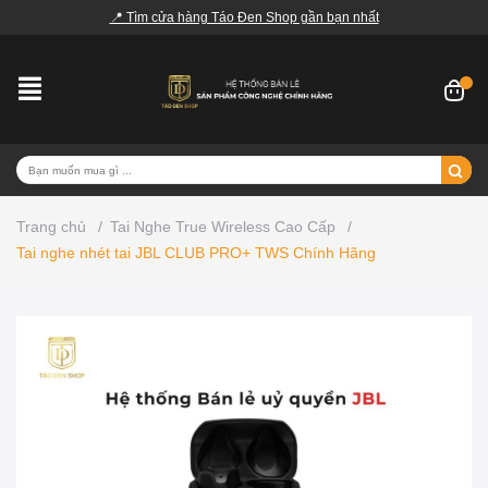
📍 Tìm cửa hàng Táo Đen Shop gần bạn nhất
Trang chủ
/
Tai Nghe True Wireless Cao Cấp
/
Tai nghe nhét tai JBL CLUB PRO+ TWS Chính Hãng