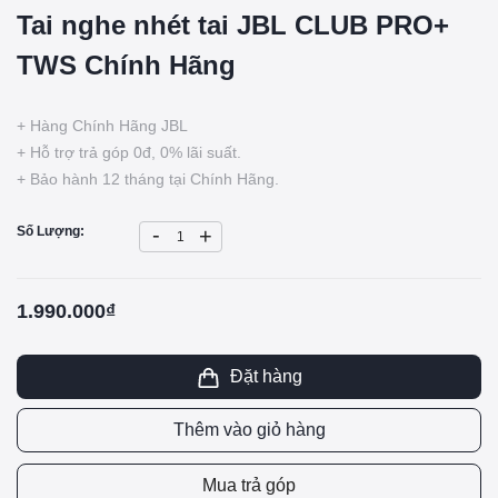
Tai nghe nhét tai JBL CLUB PRO+
TWS Chính Hãng
+ Hàng Chính Hãng JBL
+ Hỗ trợ trả góp 0đ, 0% lãi suất.
+ Bảo hành 12 tháng tại Chính Hãng.
-
Số Lượng:
+
1.990.000₫
Đặt hàng
Thêm vào giỏ hàng
Mua trả góp