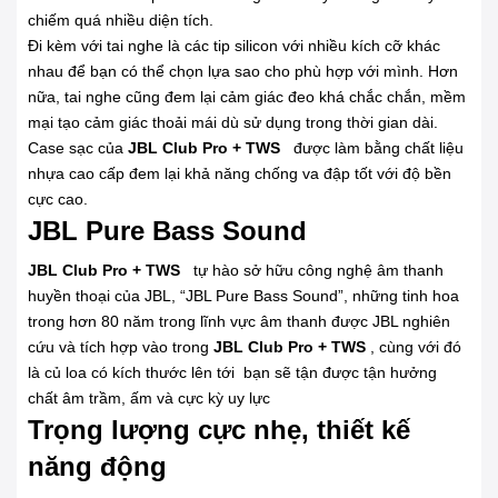
chiếm quá nhiều diện tích.
Đi kèm với tai nghe là các tip silicon với nhiều kích cỡ khác
nhau để bạn có thể chọn lựa sao cho phù hợp với mình. Hơn
nữa, tai nghe cũng đem lại cảm giác đeo khá chắc chắn, mềm
mại tạo cảm giác thoải mái dù sử dụng trong thời gian dài.
Case sạc của
JBL Club Pro + TWS
được làm bằng chất liệu
nhựa cao cấp đem lại khả năng chống va đập tốt với độ bền
cực cao.
JBL Pure Bass Sound
JBL Club Pro + TWS
tự hào sở hữu công nghệ âm thanh
huyền thoại của JBL, “JBL Pure Bass Sound”, những tinh hoa
trong hơn 80 năm trong lĩnh vực âm thanh được JBL nghiên
cứu và tích hợp vào trong
JBL Club Pro + TWS
, cùng với đó
là củ loa có kích thước lên tới bạn sẽ tận được tận hưởng
chất âm trầm, ấm và cực kỳ uy lực
Trọng lượng cực nhẹ, thiết kế
năng động