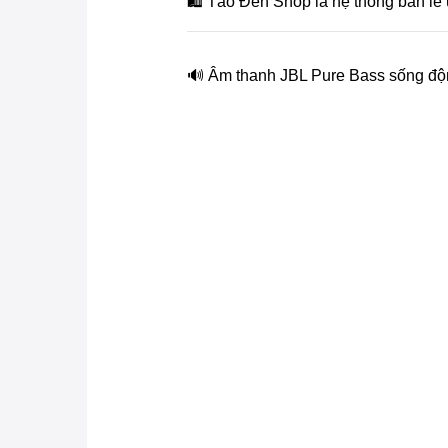
🛍 Táo Đen Shop là hệ thống bán lẻ
🔊 Âm thanh JBL Pure Bass sống đ