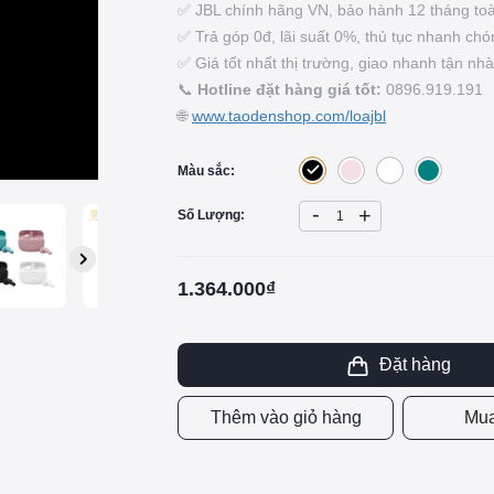
✅ JBL chính hãng VN, bảo hành 12 tháng to
✅ Trả góp 0đ, lãi suất 0%, thủ tục nhanh chó
✅ Giá tốt nhất thị trường, giao nhanh tận nhà
📞
Hotline đặt hàng giá tốt:
0896.919.191
🌐
www.taodenshop.com/loajbl
Màu sắc:
-
+
Số Lượng:
1.364.000₫
Đặt hàng
Thêm vào giỏ hàng
Mua