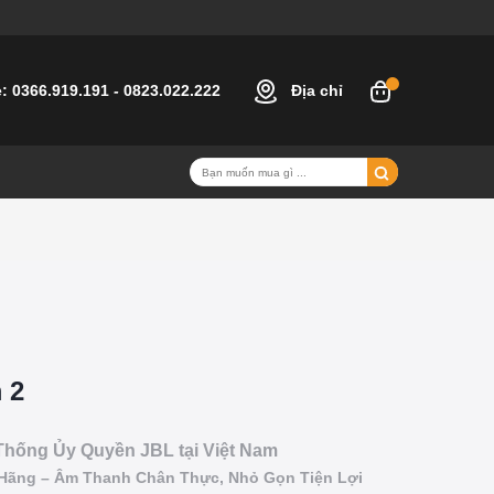
e:
0366.919.191
-
0823.022.222
Địa chỉ
 2
Thống Ủy Quyền JBL tại Việt Nam
 Hãng – Âm Thanh Chân Thực, Nhỏ Gọn Tiện Lợi