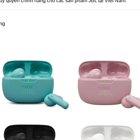
 uỷ quyền chính hãng cho các sản phẩm JBL tại Việt Nam.
ộng