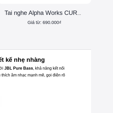
Tai nghe Alpha Works CURVE 320
Giá từ: 690.000₫
ết kế nhẹ nhàng
Với
JBL Pure Bass
, khả năng kết nối
u thích âm nhạc mạnh mẽ, gọi điện rõ