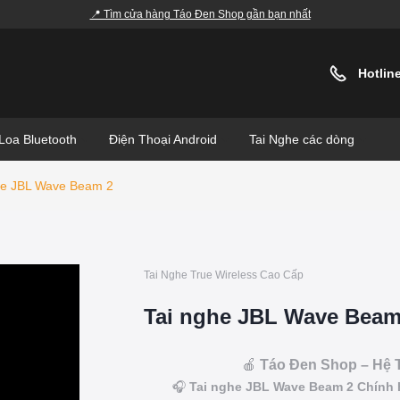
📍 Tìm cửa hàng Táo Đen Shop gần bạn nhất
Hotlin
Loa Bluetooth
Điện Thoại Android
Tai Nghe các dòng
he JBL Wave Beam 2
Tai Nghe True Wireless Cao Cấp
Tai nghe JBL Wave Beam
🍎
Táo Đen Shop – Hệ 
🎧
Tai nghe JBL Wave Beam 2 Chính