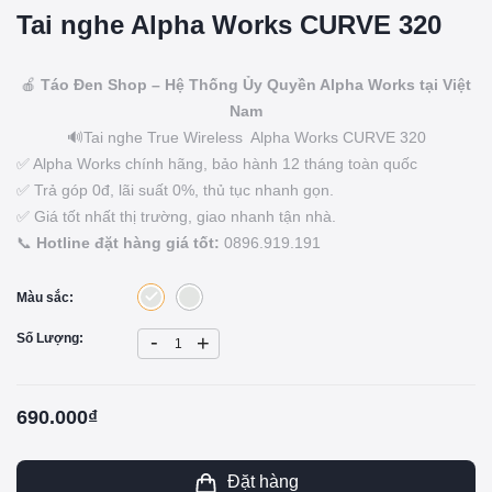
Tai nghe Alpha Works CURVE 320
🍎
Táo Đen Shop – Hệ Thống Ủy Quyền Alpha Works tại Việt
Nam
🔊Tai nghe True Wireless Alpha Works CURVE 320
✅ Alpha Works chính hãng, bảo hành 12 tháng toàn quốc
✅ Trả góp 0đ, lãi suất 0%, thủ tục nhanh gọn.
✅ Giá tốt nhất thị trường, giao nhanh tận nhà.
📞
Hotline đặt hàng giá tốt:
0896.919.191
Màu sắc:
-
Số Lượng:
+
690.000₫
Đặt hàng