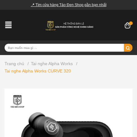
📍 Tìm cửa hàng Táo Đen Shop gần bạn nhất
Trang chủ
/
Tai nghe Alpha Works
/
Tai nghe Alpha Works CURVE 320