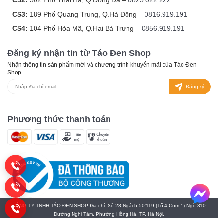
CS2:
302 Phố Thái Hà, Q.Đống Đa –
0823.022.222
CS3:
189 Phố Quang Trung, Q.Hà Đông –
0816.919.191
CS4:
104 Phố Hòa Mã, Q.Hai Bà Trưng –
0856.919.191
Đăng ký nhận tin từ Táo Đen Shop
Nhận thông tin sản phẩm mới và chương trình khuyến mãi của Táo Đen
Shop
Đăng ký
Phương thức thanh toán
CÔNG TY TNHH TÁO ĐEN SHOP Địa chỉ: Số 28 Ngách 50/119 (Tổ 4 Cụm 1) Ngõ 310
Đường Nghi Tàm, Phường Hồng Hà, TP. Hà Nội.