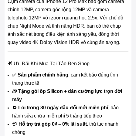
Cụm camera của iPhone 12 Pro Max bao gồm camera
chính 12MP, camera góc rộng 12MP và camera
telephoto 12MP với zoom quang học 2.5x. Với chế độ
chụp Night Mode và tính năng HDR, bạn có thể chụp
ảnh sắc nét trong điều kiện ánh sáng yếu, đồng thời
quay video 4K Dolby Vision HDR vô cùng ấn tượng.
🎁 Ưu Đãi Khi Mua Tại Táo Đen Shop
✅
Sản phẩm chính hãng
, cam kết báo đúng tình
trạng thực tế
🎁
Tặng gói ốp Silicon + dán cường lực trọn đời
máy
🔁
Lỗi trong 30 ngày đầu đổi mới miễn phí
, bảo
hành sửa chữa miễn phí 5 tháng tiếp theo
💳
Hỗ trợ trả góp 0₫ – 0% lãi suất
, thủ tục nhanh
chóng