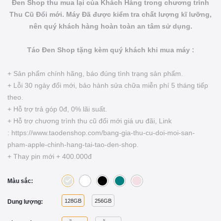
Đen Shop thu mua lại của Khách Hàng trong chương trình
Thu Cũ Đổi mới. Máy Đã được kiểm tra chất lượng kĩ lưỡng,
nên quý khách hàng hoàn toàn an tâm sử dụng.
Táo Đen Shop tặng kèm quý khách khi mua máy :
+ Sản phẩm chính hãng, báo đúng tình trạng sản phẩm.
+ Lỗi 30 ngày đổi mới, bảo hành sửa chữa miễn phí 5 tháng tiếp
theo.
+ Hỗ trợ trả góp 0đ, 0% lãi suất.
+ Hỗ trợ chương trình thu cũ đổi mới giá ưu đãi, Link
: https://www.taodenshop.com/bang-gia-thu-cu-doi-moi-san-
pham-apple-chinh-hang-tai-tao-den-shop.
+ Thay pin mới + 400.000đ
Màu sắc:
128GB
256GB
Dung lượng: