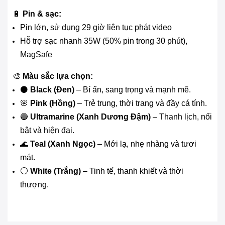
🔋
Pin & sạc:
Pin lớn, sử dụng 29 giờ liên tục phát video
Hỗ trợ sạc nhanh 35W (50% pin trong 30 phút),
MagSafe
🎨
Màu sắc lựa chọn:
⚫
Black (Đen)
– Bí ẩn, sang trọng và mạnh mẽ.
🌸
Pink (Hồng)
– Trẻ trung, thời trang và đầy cá tính.
🔵
Ultramarine (Xanh Dương Đậm)
– Thanh lịch, nổi
bật và hiện đại.
🌊
Teal (Xanh Ngọc)
– Mới lạ, nhẹ nhàng và tươi
mát.
⚪
White (Trắng)
– Tinh tế, thanh khiết và thời
thượng.