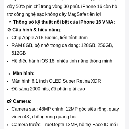
đầy 50% pin chỉ trong vòng 30 phút. iPhone 16 còn hỗ
trợ công nghệ sạc không dây MagSafe tiện lợi.
📌
Thông số kỹ thuật nổi bật của iPhone 16 VN/A:
⚙️
Cấu hình & hiệu năng:
Chip Apple A18 Bionic, tiến trình 3nm
RAM 8GB, bộ nhớ trong đa dạng: 128GB, 256GB,
512GB
Hệ điều hành iOS 18, nhiều tính năng thông minh
📱
Màn hình:
Màn hình 6.1 inch OLED Super Retina XDR
Độ sáng 2000 nits, độ phân giải cao
📸
Camera:
Camera sau: 48MP chính, 12MP góc siêu rộng, quay
video 4K, chống rung quang học
Camera trước: TrueDepth 12MP, hỗ trợ Face ID mới