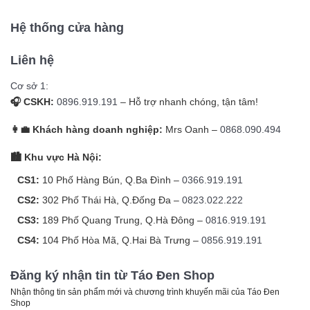
Hệ thống cửa hàng
Liên hệ
Cơ sở 1:
🎧 CSKH:
0896.919.191
– Hỗ trợ nhanh chóng, tận tâm!
👩‍💼 Khách hàng doanh nghiệp:
Mrs Oanh –
0868.090.494
🏙️ Khu vực Hà Nội:
CS1:
10 Phố Hàng Bún, Q.Ba Đình –
0366.919.191
CS2:
302 Phố Thái Hà, Q.Đống Đa –
0823.022.222
CS3:
189 Phố Quang Trung, Q.Hà Đông –
0816.919.191
CS4:
104 Phố Hòa Mã, Q.Hai Bà Trưng –
0856.919.191
Đăng ký nhận tin từ Táo Đen Shop
Nhận thông tin sản phẩm mới và chương trình khuyến mãi của Táo Đen
Shop