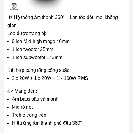
🔊 Hệ thống âm thanh 360° – Lan tỏa đều mọi không
gian
Loa được trang bị:
6 loa Mid-high range 40mm
1 loa tweeter 25mm
1 loa subwoofer 143mm
Kết hợp cùng tổng công suất:
2 x 20W + 1 x 20W + 1 x 100W RMS
👉 Mang đến:
Âm bass sâu và mạnh
Mid rõ nét
Treble trong trẻo
Hiệu ứng âm thanh phủ đều 360°