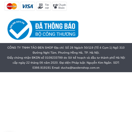
CÔNG TY TNHH TÁO ĐEN SHOP Địa chỉ: Số 28 Ngách 50/119 (Tổ 4 Cụm 1) Ngõ 310
Đường Nghi Tàm, Phường Hồng Hà, TP. Hà Nội.
Giấy chứng nhận ĐKDN số 0109233789 do Sở kế hoạch và đầu tư thành phố Hà Nội
cấp ngày 22 tháng 06 năm 2020. Đại diện Pháp luật: Nguyễn Kim Ngân. SDT:
0366.919191 Email: ducha@taodenshop.com.vn