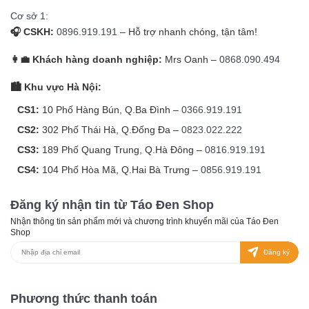
Cơ sở 1:
🎧 CSKH:
0896.919.191
– Hỗ trợ nhanh chóng, tận tâm!
👩‍💼 Khách hàng doanh nghiệp:
Mrs Oanh –
0868.090.494
🏙️ Khu vực Hà Nội:
CS1:
10 Phố Hàng Bún, Q.Ba Đình –
0366.919.191
CS2:
302 Phố Thái Hà, Q.Đống Đa –
0823.022.222
CS3:
189 Phố Quang Trung, Q.Hà Đông –
0816.919.191
CS4:
104 Phố Hòa Mã, Q.Hai Bà Trưng –
0856.919.191
Đăng ký nhận tin từ Táo Đen Shop
Nhận thông tin sản phẩm mới và chương trình khuyến mãi của Táo Đen
Shop
Đăng ký
Phương thức thanh toán