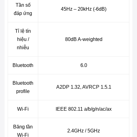
Tần số
45Hz – 20kHz (-6dB)
đáp ứng
Tỉ lệ tín
hiệu /
80dB A-weighted
nhiễu
Bluetooth
6.0
Bluetooth
A2DP 1.32, AVRCP 1.5.1
profile
Wi-Fi
IEEE 802.11 a/b/g/n/ac/ax
Băng tần
2.4GHz / 5GHz
Wi-Fi