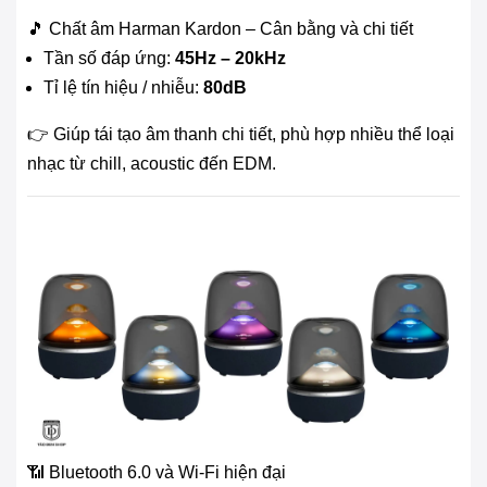
🎵 Chất âm Harman Kardon – Cân bằng và chi tiết
Tần số đáp ứng:
45Hz – 20kHz
Tỉ lệ tín hiệu / nhiễu:
80dB
👉 Giúp tái tạo âm thanh chi tiết, phù hợp nhiều thể loại
nhạc từ chill, acoustic đến EDM.
📶 Bluetooth 6.0 và Wi-Fi hiện đại