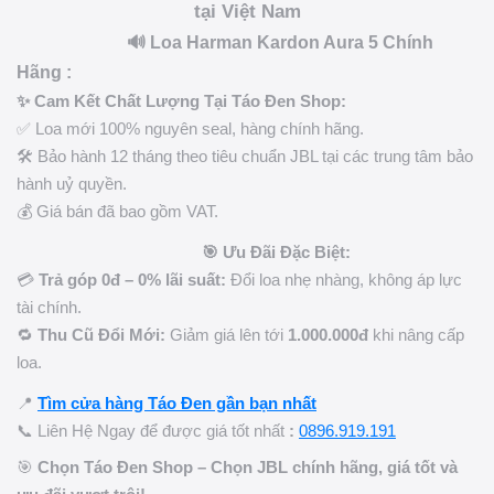
tại Việt Nam
🔊 Loa Harman Kardon Aura 5 Chính
Hãng :
✨ Cam Kết Chất Lượng Tại Táo Đen Shop:
✅ Loa mới 100% nguyên seal, hàng chính hãng.
🛠️ Bảo hành 12 tháng theo tiêu chuẩn JBL tại các trung tâm bảo
hành uỷ quyền.
💰 Giá bán đã bao gồm VAT.
🎯 Ưu Đãi Đặc Biệt:
💳
Trả góp 0đ – 0% lãi suất:
Đổi loa nhẹ nhàng, không áp lực
tài chính.
🔁
Thu Cũ Đổi Mới:
Giảm giá lên tới
1.000.000đ
khi nâng cấp
loa.
📍
Tìm cửa hàng Táo Đen gần bạn nhất
📞 Liên Hệ Ngay để được giá tốt nhất
:
0896.919.191
🎯
Chọn Táo Đen Shop – Chọn JBL chính hãng, giá tốt và