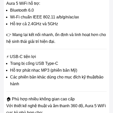
Aura 5 WiFi hỗ trợ:
Bluetooth 6.0
Wi-Fi chuẩn IEEE 802.11 a/b/g/n/ac/ax
Hỗ trợ cả 2.4GHz và 5GHz
👉 Mang lại kết nối nhanh, ổn định và linh hoạt hơn cho
hệ sinh thái giải trí hiện đại.
⚡ USB-C tiện lợi
Trang bị cổng USB Type-C
Hỗ trợ phát nhạc MP3 (phiên bản Mỹ)
Các phiên bản khác dùng cho mục đích kỹ thuật/bảo
hành
🏠 Phù hợp nhiều không gian cao cấp
Với thiết kế nghệ thuật và âm thanh 360 độ, Aura 5 WiFi
cực kỳ phù hợp cho: