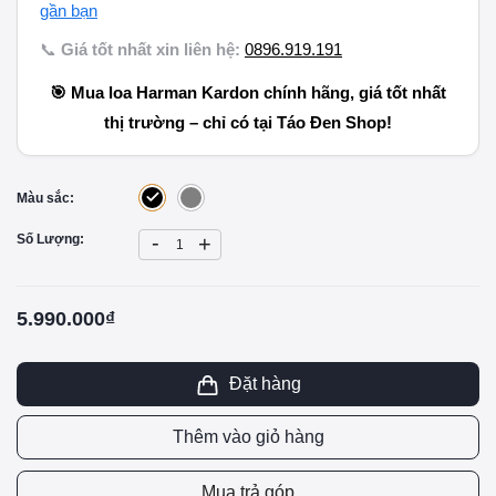
gần bạn
📞
Giá tốt nhất xin liên hệ:
0896.919.191
🎯 Mua loa Harman Kardon chính hãng, giá tốt nhất
thị trường – chỉ có tại
Táo Đen Shop
!
Màu sắc:
-
Số Lượng:
+
5.990.000₫
Đặt hàng
Thêm vào giỏ hàng
Mua trả góp