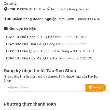
Cơ sở 1:
🎧 CSKH:
0896.919.191
– Hỗ trợ nhanh chóng, tận tâm!
👩‍💼 Khách hàng doanh nghiệp:
Mrs Oanh –
0868.090.494
🏙️ Khu vực Hà Nội:
CS1:
10 Phố Hàng Bún, Q.Ba Đình –
0366.919.191
CS2:
302 Phố Thái Hà, Q.Đống Đa –
0823.022.222
CS3:
189 Phố Quang Trung, Q.Hà Đông –
0816.919.191
CS4:
104 Phố Hòa Mã, Q.Hai Bà Trưng –
0856.919.191
Đăng ký nhận tin từ Táo Đen Shop
Nhận thông tin sản phẩm mới và chương trình khuyến mãi của Táo Đen
Shop
Đăng ký
Phương thức thanh toán