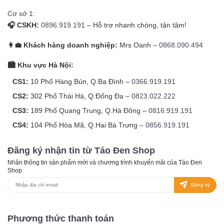
Cơ sở 1:
🎧 CSKH:
0896.919.191
– Hỗ trợ nhanh chóng, tận tâm!
👩‍💼 Khách hàng doanh nghiệp:
Mrs Oanh –
0868.090.494
🏙️ Khu vực Hà Nội:
CS1:
10 Phố Hàng Bún, Q.Ba Đình –
0366.919.191
CS2:
302 Phố Thái Hà, Q.Đống Đa –
0823.022.222
CS3:
189 Phố Quang Trung, Q.Hà Đông –
0816.919.191
CS4:
104 Phố Hòa Mã, Q.Hai Bà Trưng –
0856.919.191
Đăng ký nhận tin từ Táo Đen Shop
Nhận thông tin sản phẩm mới và chương trình khuyến mãi của Táo Đen
Shop
Đăng ký
Phương thức thanh toán