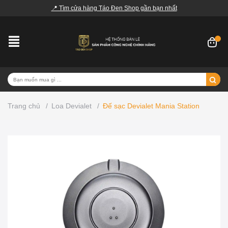
📍 Tìm cửa hàng Táo Đen Shop gần bạn nhất
Trang chủ
/
Loa Devialet
/
Đế sạc Devialet Mania Station