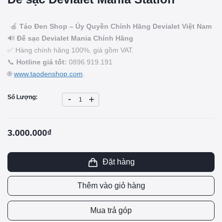
🍎
Táo Đen Shop – Ủy Quyền Chính Hãng Devialet Việt Nam
🔊
Đế sạc
Devialet Mania Chính Hãng
✅ Hàng chính hãng 100%, giá gồm VAT.
📞
Hotline giá tốt:
0896.919.191
🌐
www.taodenshop.com
.
-
Số Lượng:
+
3.000.000₫
Đặt hàng
Thêm vào giỏ hàng
Mua trả góp