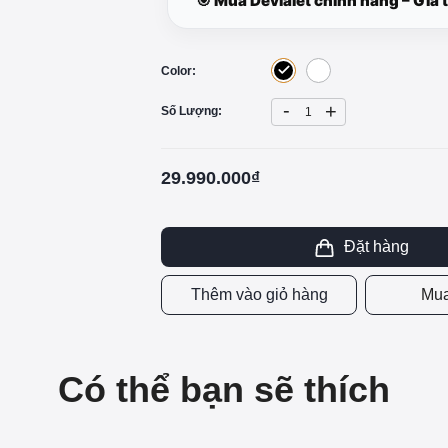
🎯 Mua Devialet chính hãng – Giá t
Color:
-
+
Số Lượng:
29.990.000₫
Đặt hàng
Thêm vào giỏ hàng
Mua
Có thể bạn sẽ thích