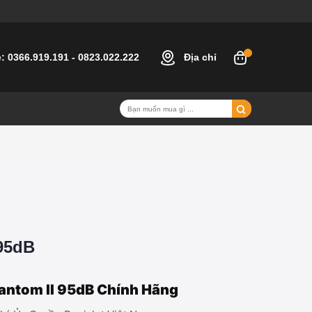
e:
0366.919.191
-
0823.022.222
Địa chỉ
 95dB
hantom II 95dB Chính Hãng