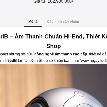
Giá từ: 102.900.000₫
Mô tả
Cấu hình sản phẩm
95dB – Âm Thanh Chuẩn Hi-End, Thiết Kế
Shop
ompact nhưng sở hữu
công nghệ âm thanh cao cấp
, thiết kế 
m II 95dB
tại Táo Đen Shop sẽ khiến bạn phải “wow” ngay từ l