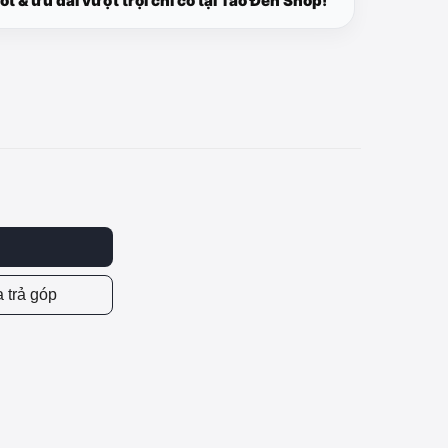
ốt & ưu đãi vượt trội chỉ có tại Táo Đen Shop!
 trả góp