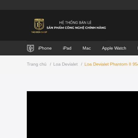
iPhone
iPad
Mac
Apple Watch
Trang chủ
/
Loa Devialet
/
Loa Devialet Phantom II 9