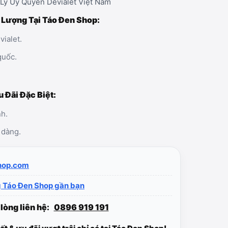
Lý Ủy Quyền Devialet Việt Nam
 Lượng Tại Táo Đen Shop:
ialet.
quốc.
u Đãi Đặc Biệt:
nh.
 dàng.
hop.com
 Táo Đen Shop gần bạn
 lòng liên hệ:
0896 919 191