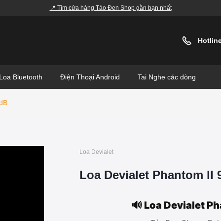
📍 Tìm cửa hàng Táo Đen Shop gần bạn nhất
Hotlin
Loa Bluetooth
Điện Thoại Android
Tai Nghe các dòng
5dB
Loa Devialet
Loa Devialet Phantom II
🔊 Loa Devialet P