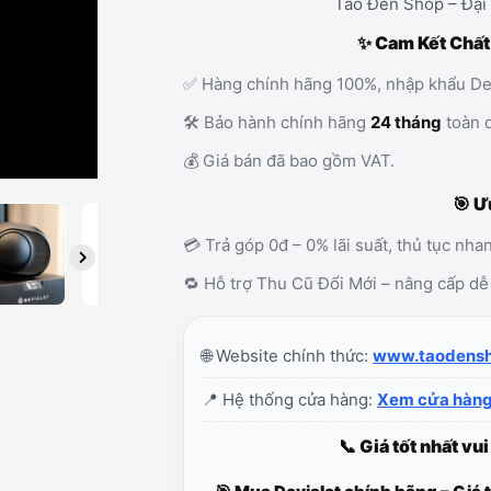
Táo Đen Shop – Đại 
✨ Cam Kết Chất
✅ Hàng chính hãng 100%, nhập khẩu Dev
🛠️ Bảo hành chính hãng
24 tháng
toàn 
💰 Giá bán đã bao gồm VAT.
🎯 Ư
💳 Trả góp 0đ – 0% lãi suất, thủ tục nha
🔁 Hỗ trợ Thu Cũ Đổi Mới – nâng cấp dễ
🌐 Website chính thức:
www.taodens
📍 Hệ thống cửa hàng:
Xem cửa hàng
📞 Giá tốt nhất vui