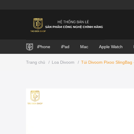
iPhone
iPad
Mac
Apple Watch
Trang chủ
/
Loa Divoom
/
Túi Divoom Pixoo SlingBag 