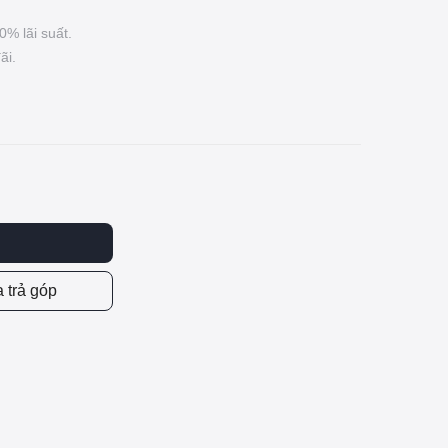
0% lãi suất.
ãi.
 trả góp