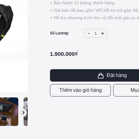
+ Bảo hành 12 tháng chính hãng.
+ Giá bán đã bao gồm VAT.Hỗ trợ trả góp 0đ,
+ Hỗ trợ chương trình thu cũ đổi mới giá ưu đ
-
+
Số Lượng:
1.900.000₫
Đặt hàng
Thêm vào giỏ hàng
Mua