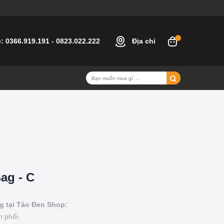
e:
0366.919.191
-
0823.022.222
Địa chỉ
ag - C
g tại Táo Đen Shop:
 phối.