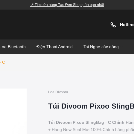
📍 Tìm cửa hàng Táo Đen Shop gần bạn nhất
Hotlin
Loa Bluetooth
Điện Thoại Android
Tai Nghe các dòng
- C
Loa Divoom
Túi Divoom Pixoo SlingB
Túi Divoom Pixoo SlingBag - C Chính Hãn
+ Hàng New Seal Mới 100% Chính hãng phân