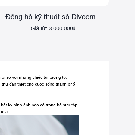
L
Đồng hồ kỹ thuật số Divoom Times Gate
Giá từ: 3.000.000₫
i so với những chiếc túi tương tự.
 thứ cần thiết cho cuộc sống thành phố
i bất kỳ hình ảnh nào có trong bộ sưu tập
text.