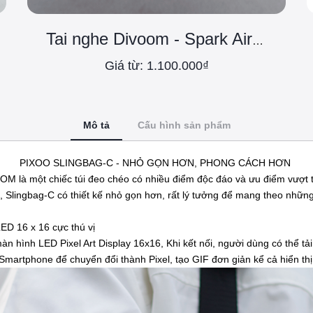
Tai nghe Divoom - Spark Air Pink
Giá từ: 1.100.000₫
Mô tả
Cấu hình sản phẩm
PIXOO SLINGBAG-C - NHỎ GỌN HƠN, PHONG CÁCH HƠN
M là một chiếc túi đeo chéo có nhiều điểm độc đáo và ưu điểm vượt trộ
 Slingbag-C có thiết kế nhỏ gọn hơn, rất lý tưởng để mang theo những
ED 16 x 16 cực thú vị
n hình LED Pixel Art Display 16x16, Khi kết nối, người dùng có thể tả
Smartphone để chuyển đổi thành Pixel, tạo GIF đơn giản kể cả hiển thị 