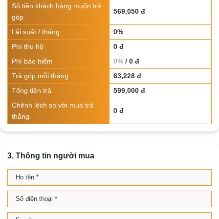
Số tiền khách hàng muốn trả
569,050 đ
góp
Lãi suất / tháng
0%
Phí thu hộ
0 đ
Phí bảo hiểm
0%
/ 0 đ
Trả góp mỗi tháng
63,228 đ
Tổng tiền trả
599,000 đ
Chênh lệch so với mua trả
0 đ
thẳng
3. Thông tin người mua