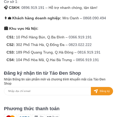
Cơ sở 1:
🎧 CSKH:
0896.919.191
– Hỗ trợ nhanh chóng, tận tâm!
👩‍💼 Khách hàng doanh nghiệp:
Mrs Oanh –
0868.090.494
🏙️ Khu vực Hà Nội:
CS1:
10 Phố Hàng Bún, Q.Ba Đình –
0366.919.191
CS2:
302 Phố Thái Hà, Q.Đống Đa –
0823.022.222
CS3:
189 Phố Quang Trung, Q.Hà Đông –
0816.919.191
CS4:
104 Phố Hòa Mã, Q.Hai Bà Trưng –
0856.919.191
Đăng ký nhận tin từ Táo Đen Shop
Nhận thông tin sản phẩm mới và chương trình khuyến mãi của Táo Đen
Shop
Đăng ký
Phương thức thanh toán