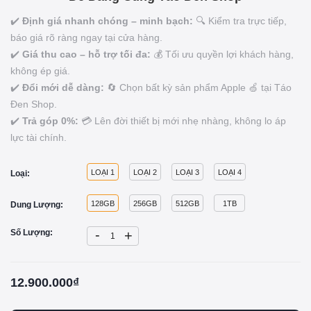
✔️
Định giá nhanh chóng – minh bạch:
🔍 Kiểm tra trực tiếp,
báo giá rõ ràng ngay tại cửa hàng.
✔️
Giá thu cao – hỗ trợ tối đa:
💰 Tối ưu quyền lợi khách hàng,
không ép giá.
✔️
Đổi mới dễ dàng:
🔄 Chọn bất kỳ sản phẩm Apple 🍏 tại Táo
Đen Shop.
✔️
Trả góp 0%:
💳 Lên đời thiết bị mới nhẹ nhàng, không lo áp
lực tài chính.
LOẠI 1
LOẠI 2
LOẠI 3
LOẠI 4
Loại:
128GB
256GB
512GB
1TB
Dung Lượng:
-
Số Lượng:
+
12.900.000₫