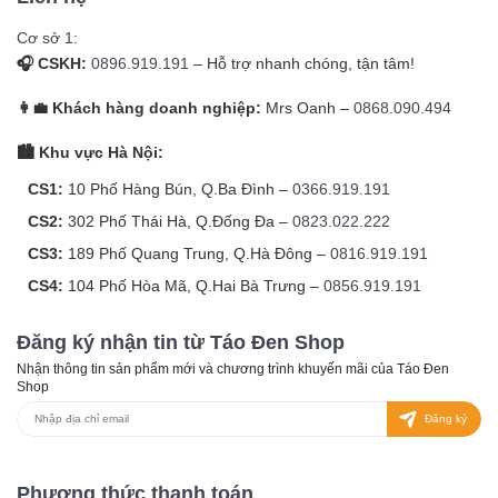
Cơ sở 1:
🎧 CSKH:
0896.919.191
– Hỗ trợ nhanh chóng, tận tâm!
👩‍💼 Khách hàng doanh nghiệp:
Mrs Oanh –
0868.090.494
🏙️ Khu vực Hà Nội:
CS1:
10 Phố Hàng Bún, Q.Ba Đình –
0366.919.191
CS2:
302 Phố Thái Hà, Q.Đống Đa –
0823.022.222
CS3:
189 Phố Quang Trung, Q.Hà Đông –
0816.919.191
CS4:
104 Phố Hòa Mã, Q.Hai Bà Trưng –
0856.919.191
Đăng ký nhận tin từ Táo Đen Shop
Nhận thông tin sản phẩm mới và chương trình khuyến mãi của Táo Đen
Shop
Đăng ký
Phương thức thanh toán