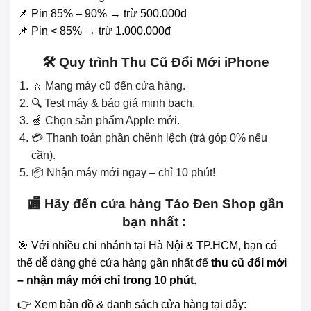
📌 Pin 85% – 90% → trừ 500.000đ
📌 Pin < 85% → trừ 1.000.000đ
🛠 Quy trình Thu Cũ Đổi Mới iPhone
🚶 Mang máy cũ đến cửa hàng.
🔍 Test máy & báo giá minh bạch.
🍏 Chọn sản phẩm Apple mới.
💳 Thanh toán phần chênh lệch (trả góp 0% nếu
cần).
📦 Nhận máy mới ngay – chỉ 10 phút!
🏬 Hãy đến cửa hàng Táo Đen Shop gần
bạn nhất :
🎯 Với nhiều chi nhánh tại Hà Nội & TP.HCM, bạn có
thể dễ dàng ghé cửa hàng gần nhất để
thu cũ đổi mới
– nhận máy mới chỉ trong 10 phút
.
👉 Xem bản đồ & danh sách cửa hàng tại đây: