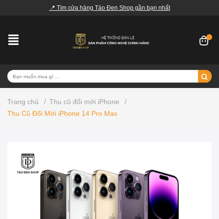
📍 Tìm cửa hàng Táo Đen Shop gần bạn nhất
Trang chủ
/
Thu cũ đổi mới iPhone
/
Thu Cũ Đổi Mới iPhone 14 Pro Max