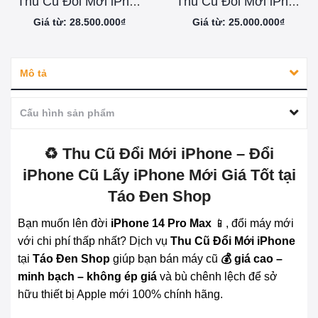
Thu Cũ Đổi Mới iPhone 17 Pro Max
Thu Cũ Đổi Mới iPhone 17 Pro
Giá từ: 28.500.000₫
Giá từ: 25.000.000₫
Mô tả
Cấu hình sản phẩm
♻️ Thu Cũ Đổi Mới iPhone – Đổi
iPhone Cũ Lấy iPhone Mới Giá Tốt tại
Táo Đen Shop
Bạn muốn lên đời
iPhone 14 Pro Max
📱, đổi máy mới
với chi phí thấp nhất? Dịch vụ
Thu Cũ Đổi Mới iPhone
tại
Táo Đen Shop
giúp bạn bán máy cũ
💰 giá cao –
minh bạch – không ép giá
và bù chênh lệch để sở
hữu thiết bị Apple mới 100% chính hãng.