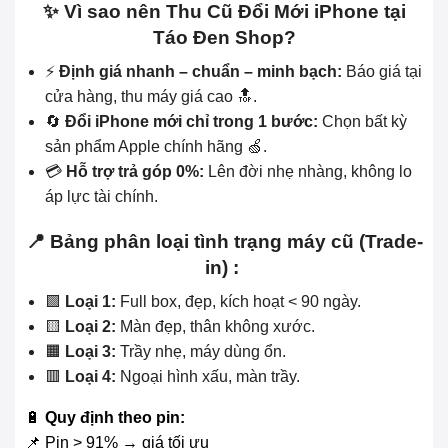
✨ Vì sao nên Thu Cũ Đổi Mới iPhone tại
Táo Đen Shop?
⚡
Định giá nhanh – chuẩn – minh bạch:
Báo giá tại
cửa hàng, thu máy giá cao 🔝.
🔄
Đổi iPhone mới chỉ trong 1 bước:
Chọn bất kỳ
sản phẩm Apple chính hãng 🍏.
💳
Hỗ trợ trả góp 0%:
Lên đời nhẹ nhàng, không lo
áp lực tài chính.
📍 Bảng phân loại tình trạng máy cũ (Trade-
in) :
🟩
Loại 1:
Full box, đẹp, kích hoạt < 90 ngày.
🟨
Loại 2:
Màn đẹp, thân không xước.
🟧
Loại 3:
Trầy nhẹ, máy dùng ổn.
🟥
Loại 4:
Ngoại hình xấu, màn trầy.
🔋
Quy định theo pin:
📌 Pin > 91% → giá tối ưu