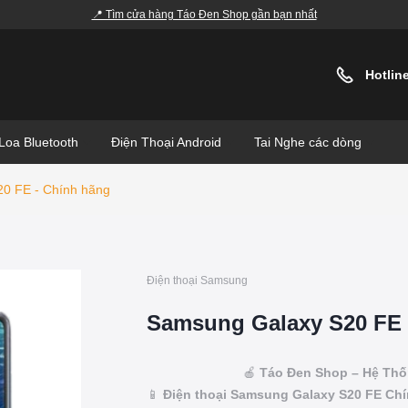
📍 Tìm cửa hàng Táo Đen Shop gần bạn nhất
Hotlin
Loa Bluetooth
Điện Thoại Android
Tai Nghe các dòng
0 FE - Chính hãng
Điện thoại Samsung
Samsung Galaxy S20 FE 
🍎
Táo Đen Shop – Hệ Thố
📱
Điện thoại Samsung Galaxy S20 FE Ch