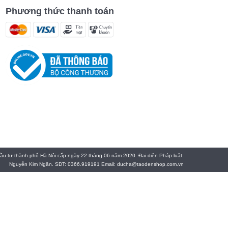
Phương thức thanh toán
 tư thành phố Hà Nội cấp ngày 22 tháng 06 năm 2020. Đại diện Pháp luật:
Nguyễn Kim Ngân. SDT: 0366.919191 Email: ducha@taodenshop.com.vn