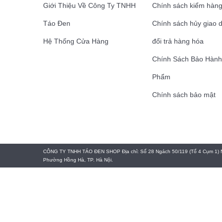
Giới Thiệu Về Công Ty TNHH
Chính sách kiểm hàn
Táo Đen
Chính sách hủy giao 
Hệ Thống Cửa Hàng
đổi trả hàng hóa
Chính Sách Bảo Hàn
Phẩm
Chính sách bảo mật
CÔNG TY TNHH TÁO ĐEN SHOP Địa chỉ: Số 28 Ngách 50/119 (Tổ 4 Cụm 1) 
Phường Hồng Hà, TP. Hà Nội.