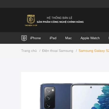
iPhone
iPad
Mac
Apple Watch
Trang chủ
/
Điện thoại Samsung
/
Samsung Galaxy S2