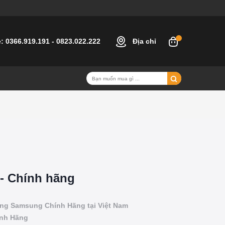
e:
0366.919.191
-
0823.022.222
Địa chỉ
- Chính hãng
ng Samsung Chính Hãng tại Việt Nam
ính Hãng