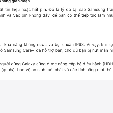
 không gián đoạn
t tín hiệu hoặc hết pin. Đó là lý do tại sao Samsung tr
anh và Sạc pin không dây, để bạn có thể tiếp tục làm nh
ị khả năng kháng nước và bụi chuẩn IP68. Vì vậy, khi s
 có Samsung Care+ đã hỗ trợ bạn, cho dù bạn bị nứt màn h
y người dùng Galaxy cũng được nâng cấp hệ điều hành (HĐH)
ập nhật bảo vệ an ninh mới nhất và các tính năng mới thú