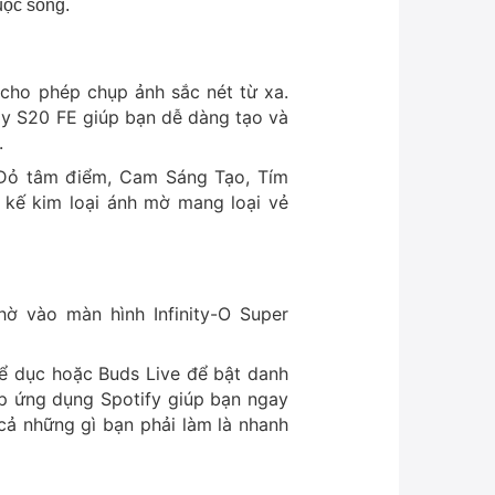
uộc sống.
cho phép chụp ảnh sắc nét từ xa.
axy S20 FE giúp bạn dễ dàng tạo và
.
 Đỏ tâm điểm, Cam Sáng Tạo, Tím
t kế kim loại ánh mờ mang loại vẻ
hờ vào màn hình Infinity-O Super
hể dục hoặc Buds Live để bật danh
ợp ứng dụng Spotify giúp bạn ngay
cả những gì bạn phải làm là nhanh