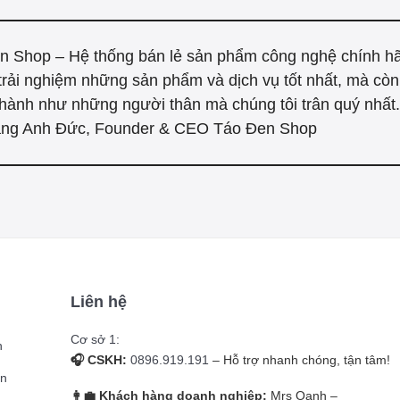
n Shop – Hệ thống bán lẻ sản phẩm công nghệ chính h
trải nghiệm những sản phẩm và dịch vụ tốt nhất, mà cò
hành như những người thân mà chúng tôi trân quý nhất."
ng Anh Đức, Founder & CEO Táo Đen Shop
Liên hệ
Cơ sở 1:
n
🎧 CSKH:
0896.919.191
– Hỗ trợ nhanh chóng, tận tâm!
̉n
👩‍💼 Khách hàng doanh nghiệp:
Mrs Oanh –