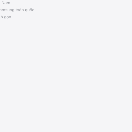
t Nam.
Samsung toàn quốc.
nh gọn.