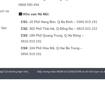
g
0868.090.494
dịch và
🏙️ Khu vực Hà Nội:
CS1:
10 Phố Hàng Bún, Q.Ba Đình –
0366.919.191
h Sản
CS2:
302 Phố Thái Hà, Q.Đống Đa –
0823.022.222
CS3:
189 Phố Quang Trung, Q.Hà Đông –
0816.919.191
CS4:
104 Phố Hòa Mã, Q.Hai Bà Trưng –
0856.919.191
Ngõ 310 Đường Nghi Tàm,
Giấy chứng nhận ĐKDN số 0109233789 do Sở kế hoạch và đầu