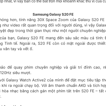
 nhất, vì vậy bạn có thể bắt trọn mọi khoảnh khắc thú vị của c
Samsung Galaxy S20 FE
hóng hơn, tính năng 30X Space Zoom của Galaxy S20 FE 
g như video rất quan trọng đối với người dùng, vì vậy Gal
uyệt đẹp trong thời gian thực như một người chuyên nghiệp
 của bạn, Galaxy S20 FE mang đến sáu sắc màu cá tính:
g Tinh tế. Ngoài ra, S20 FE còn có mặt ngoài được thiế
u vân tay và vết ố.
hảo để quay phim chuyên nghiệp và giải trí đỉnh cao, n
 120Hz siêu mượt.
với Galaxy Watch Active2 của mình để đặt mục tiêu tập t
c khi ra ngoài chạy bộ. Với âm thanh chuẩn AKG và tích h
 hòa nhạc bằng cách gán một phím tắt trên S20 FE – tất 
.