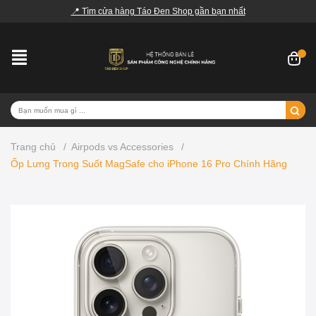
📍 Tìm cửa hàng Táo Đen Shop gần bạn nhất
Trang chủ
/
Airpods vs Accessories
/
Ốp Lưng Trong Suốt MagSafe cho iPhone 16 Pro Chính Hãng