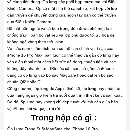
vô cùng tiện dụng. Ốp lưng này phối hợp mượt mà với Điều
Khiển Camera. Ốp có mặt tinh thể sapphire, kết hợp với lớp
dẫn truyền để chuyển động của ngón tay bạn có thể truyền
qua Điều Khiển Camera.
Bề mặt bên ngoài và cả bên trong đều được phủ một lớp
chống trầy. Toàn bộ vật liệu và lớp phủ được tối ưu hóa để
không ngả vàng theo thời gian.
Với các nam châm tích hợp có thể cân chỉnh vị trí sạc của
iPhone 16 Pro Max, bạn luôn có thể tháo và gắn ốp lưng này
vào điện thoại một cách hết sức dễ dàng, thuận tiện và sạc
không dây nhanh hơn. Đến lúc cần sạc, cứ gắn cả iPhone
đang có ốp lưng vào bộ sạc MagSafe hoặc đặt lên bộ sạc
chuẩn Qi2 hoặc Qi.
Cũng như mọi ốp lưng do Apple thiết kế, ốp lưng này phải trải
qua hàng ngàn giờ kiểm tra suốt quá trình thiết kế và sản xuất.
Do đó, ốp lưng này không chỉ đẹp tuyệt vời mà còn giúp bảo
vệ iPhone khi va quẹt, rơi rớt.
Trong hộp có gì :
Ốp Lưng Trong Suốt MagSafe cho iPhone 16 Pro.