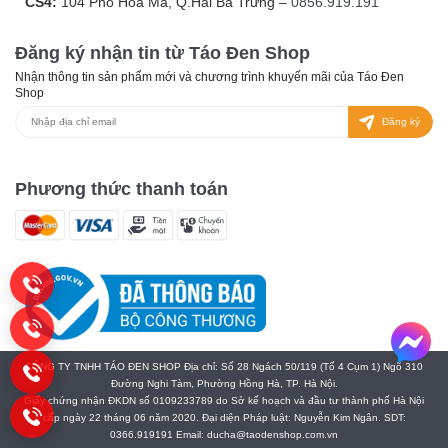
CS4:
104 Phố Hòa Mã, Q.Hai Bà Trưng –
0856.919.191
Đăng ký nhận tin từ Táo Đen Shop
Nhận thông tin sản phẩm mới và chương trình khuyến mãi của Táo Đen
Shop
Đăng ký
Phương thức thanh toán
CÔNG TY TNHH TÁO ĐEN SHOP Địa chỉ: Số 28 Ngách 50/119 (Tổ 4 Cụm 1) Ngõ 310
Đường Nghi Tàm, Phường Hồng Hà, TP. Hà Nội.
Giấy chứng nhận ĐKDN số 0109233789 do Sở kế hoạch và đầu tư thành phố Hà Nội
cấp ngày 22 tháng 06 năm 2020. Đại diện Pháp luật: Nguyễn Kim Ngân. SDT:
0366.919191 Email: ducha@taodenshop.com.vn