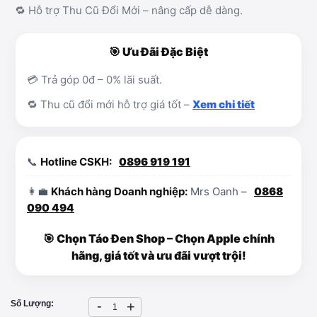
🔁 Hỗ trợ Thu Cũ Đổi Mới – nâng cấp dễ dàng.
🎯 Ưu Đãi Đặc Biệt
💳 Trả góp 0đ – 0% lãi suất.
🔁 Thu cũ đổi mới hỗ trợ giá tốt –
Xem chi tiết
📞
Hotline CSKH:
0896 919 191
👩‍💼
Khách hàng Doanh nghiệp:
Mrs Oanh –
0868
090 494
🎯 Chọn Táo Đen Shop – Chọn Apple chính
hãng, giá tốt và ưu đãi vượt trội!
-
Số Lượng:
+