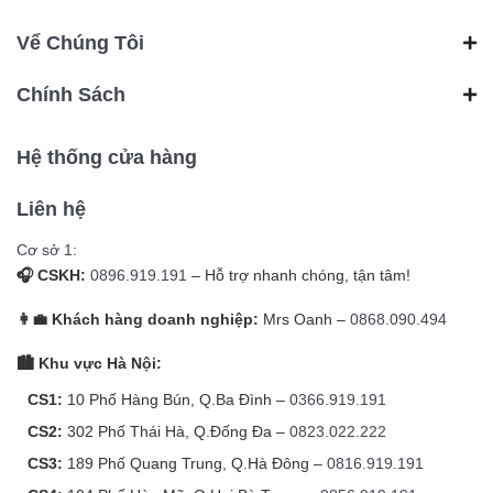
Vể Chúng Tôi
Chính Sách
Hệ thống cửa hàng
Liên hệ
Cơ sở 1:
🎧 CSKH:
0896.919.191
– Hỗ trợ nhanh chóng, tận tâm!
👩‍💼 Khách hàng doanh nghiệp:
Mrs Oanh –
0868.090.494
🏙️ Khu vực Hà Nội:
CS1:
10 Phố Hàng Bún, Q.Ba Đình –
0366.919.191
CS2:
302 Phố Thái Hà, Q.Đống Đa –
0823.022.222
CS3:
189 Phố Quang Trung, Q.Hà Đông –
0816.919.191