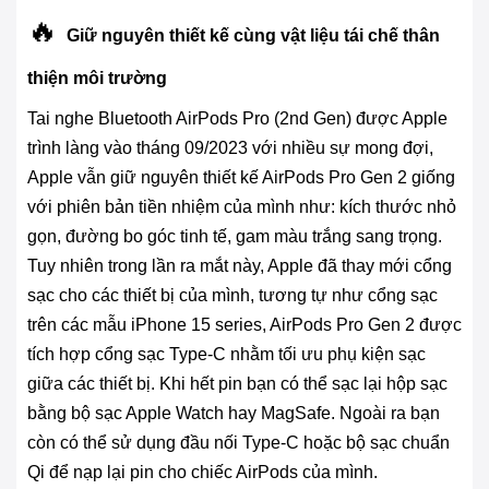
🔥
Giữ nguyên thiết kế cùng vật liệu tái chế thân
thiện môi trường
Tai nghe Bluetooth AirPods Pro (2nd Gen) được Apple
trình làng vào tháng 09/2023 với nhiều sự mong đợi,
Apple vẫn giữ nguyên thiết kế AirPods Pro Gen 2 giống
với phiên bản tiền nhiệm của mình như: kích thước nhỏ
gọn, đường bo góc tinh tế, gam màu trắng sang trọng.
Tuy nhiên trong lần ra mắt này, Apple đã thay mới cổng
sạc cho các thiết bị của mình, tương tự như cổng sạc
trên các mẫu iPhone 15 series, AirPods Pro Gen 2 được
tích hợp cổng sạc Type-C nhằm tối ưu phụ kiện sạc
giữa các thiết bị. Khi hết pin bạn có thể sạc lại hộp sạc
bằng bộ sạc Apple Watch hay MagSafe. Ngoài ra bạn
còn có thể sử dụng đầu nối Type-C hoặc bộ sạc chuẩn
Qi để nạp lại pin cho chiếc AirPods của mình.