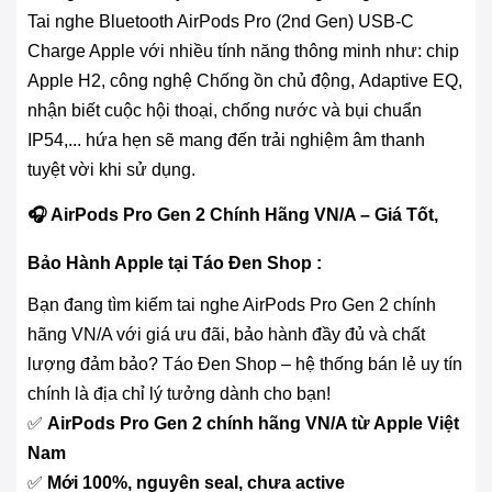
Tai nghe Bluetooth AirPods Pro (2nd Gen) USB-C
Charge Apple với nhiều tính năng thông minh như: chip
Apple H2, công nghệ Chống ồn chủ động, Adaptive EQ,
nhận biết cuộc hội thoại, chống nước và bụi chuẩn
IP54,... hứa hẹn sẽ mang đến trải nghiệm âm thanh
tuyệt vời khi sử dụng.
🎧 AirPods Pro Gen 2 Chính Hãng VN/A – Giá Tốt,
Bảo Hành Apple tại Táo Đen Shop :
Bạn đang tìm kiếm tai nghe AirPods Pro Gen 2 chính
hãng VN/A với giá ưu đãi, bảo hành đầy đủ và chất
lượng đảm bảo? Táo Đen Shop – hệ thống bán lẻ uy tín
chính là địa chỉ lý tưởng dành cho bạn!
✅
AirPods Pro Gen 2 chính hãng VN/A từ Apple Việt
Nam
✅
Mới 100%, nguyên seal, chưa active