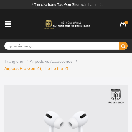
📍 Tìm cửa hàng Táo Đen Shop gần bạn nhất
Trang chủ
/
Airpods vs Accessories
/
Airpods Pro Gen 2 ( Thế hệ thứ 2)