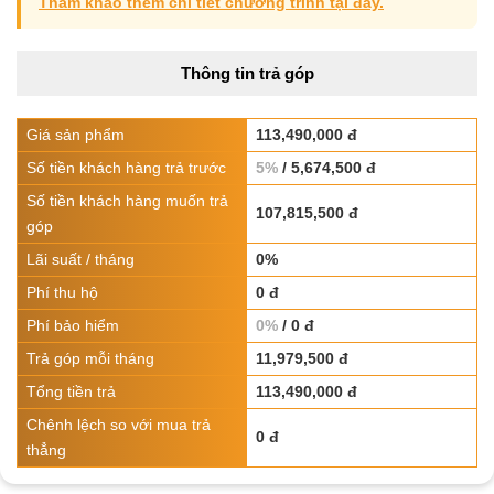
Tham khảo thêm chi tiết chương trình tại đây.
Thông tin trả góp
Giá sản phẩm
113,490,000 đ
Số tiền khách hàng trả trước
5%
/ 5,674,500 đ
Số tiền khách hàng muốn trả
107,815,500 đ
góp
Lãi suất / tháng
0%
Phí thu hộ
0 đ
Phí bảo hiểm
0%
/ 0 đ
Trả góp mỗi tháng
11,979,500 đ
Tổng tiền trả
113,490,000 đ
Chênh lệch so với mua trả
0 đ
thẳng