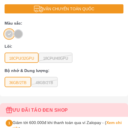
VẬN CHUYỂN TOÀN QUỐC
Màu sắc:
Lõi:
18CPU/32GPU
18CPU/40GPU
Bộ nhớ & Dung lượng:
36GB/2TB
48GB/2TB
ƯU ĐÃI TÁO ĐEN SHOP
Giảm tới 600.000đ khi thanh toán qua ví Zalopay - (
Xem chi
1