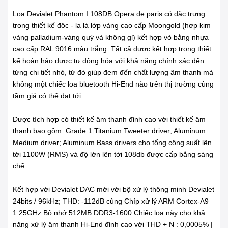
Loa Devialet Phantom I 108DB Opera de paris có đặc trưng
trong thiết kế độc - lạ là lớp vàng cao cấp Moongold (hợp kim
vàng palladium-vàng quý và không gỉ) kết hợp vỏ bằng nhựa
cao cấp RAL 9016 màu trắng. Tất cả được kết hợp trong thiết
kế hoàn hảo được tự động hóa với khả năng chính xác đến
từng chi tiết nhỏ, từ đó giúp đem đến chất lượng âm thanh mà
không một chiếc loa bluetooth Hi-End nào trên thị trường cùng
tầm giá có thể đạt tới.
Được tích hợp có thiết kế âm thanh đỉnh cao với thiết kế âm
thanh bao gồm: Grade 1 Titanium Tweeter driver; Aluminum
Medium driver; Aluminum Bass drivers cho tổng công suất lên
tới 1100W (RMS) và độ lớn lên tới 108db được cấp bằng sáng
chế.
Kết hợp với Devialet DAC mới với bộ xử lý thông minh Devialet
24bits / 96kHz; THD: -112dB cùng Chíp xử lý ARM Cortex-A9
1.25GHz Bộ nhớ 512MB DDR3-1600 Chiếc loa này cho khả
năng xử lý âm thanh Hi-End đỉnh cao với THD + N : 0,0005% |