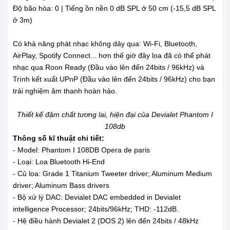
Độ bão hòa: 0 | Tiếng ồn nền 0 dB SPL ở 50 cm (-15,5 dB SPL
ở 3m)
Có khả năng phát nhạc không dây qua: Wi-Fi, Bluetooth,
AirPlay, Spotify Connect... hơn thế giờ đây loa đã có thể phát
nhạc qua Roon Ready (Đầu vào lên đến 24bits / 96kHz) và
Trình kết xuất UPnP (Đầu vào lên đến 24bits / 96kHz) cho bạn
trải nghiệm âm thanh hoàn hảo.
Thiết kế đậm chất tương lai, hiện đại của Devialet Phantom I
108db
Thông số kĩ thuật chi tiết:
- Model: Phantom I 108DB Opera de paris
- Loại: Loa Bluetooth Hi-End
- Củ loa: Grade 1 Titanium Tweeter driver; Aluminum Medium
driver; Aluminum Bass drivers
- Bộ xử lý DAC: Devialet DAC embedded in Devialet
intelligence Processor; 24bits/96kHz; THD: -112dB.
- Hệ điều hành Devialet 2 (DOS 2) lên đến 24bits / 48kHz