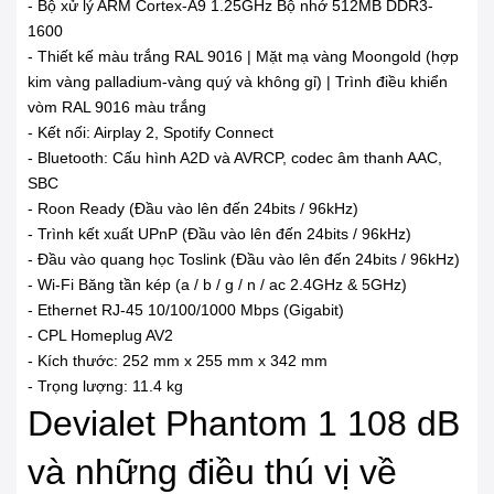
- Bộ xử lý ARM Cortex-A9 1.25GHz Bộ nhớ 512MB DDR3-
1600
- Thiết kế màu trắng RAL 9016 | Mặt mạ vàng Moongold (hợp
kim vàng palladium-vàng quý và không gỉ) | Trình điều khiển
vòm RAL 9016 màu trắng
- Kết nối: Airplay 2, Spotify Connect
- Bluetooth: Cấu hình A2D và AVRCP, codec âm thanh AAC,
SBC
- Roon Ready (Đầu vào lên đến 24bits / 96kHz)
- Trình kết xuất UPnP (Đầu vào lên đến 24bits / 96kHz)
- Đầu vào quang học Toslink (Đầu vào lên đến 24bits / 96kHz)
- Wi-Fi Băng tần kép (a / b / g / n / ac 2.4GHz & 5GHz)
- Ethernet RJ-45 10/100/1000 Mbps (Gigabit)
- CPL Homeplug AV2
- Kích thước: 252 mm x 255 mm x 342 mm
- Trọng lượng: 11.4 kg
Devialet Phantom 1 108 dB
và những điều thú vị về