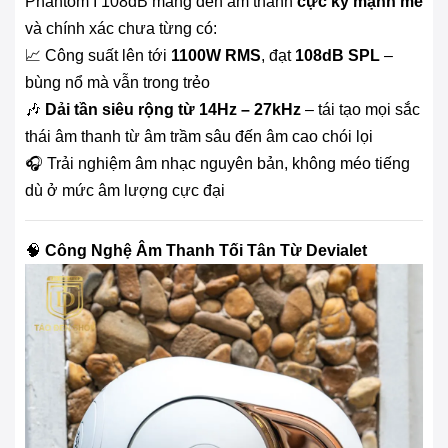
Phantom I 108dB mang đến âm thanh
cực kỳ mạnh mẽ
và chính xác chưa từng có:
📈 Công suất lên tới
1100W RMS
, đạt
108dB SPL
–
bùng nổ mà vẫn trong trẻo
🎶
Dải tần siêu rộng từ 14Hz – 27kHz
– tái tạo mọi sắc
thái âm thanh từ âm trầm sâu đến âm cao chói lọi
🎧 Trải nghiệm âm nhạc nguyên bản, không méo tiếng
dù ở mức âm lượng cực đại
🧠
Công Nghệ Âm Thanh Tối Tân Từ Devialet