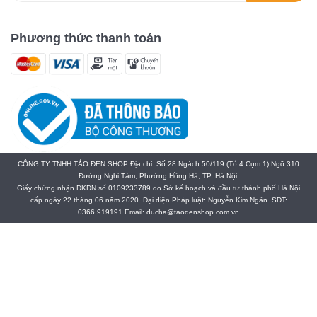
Phương thức thanh toán
CÔNG TY TNHH TÁO ĐEN SHOP Địa chỉ: Số 28 Ngách 50/119 (Tổ 4 Cụm 1) Ngõ 310
Đường Nghi Tàm, Phường Hồng Hà, TP. Hà Nội.
Giấy chứng nhận ĐKDN số 0109233789 do Sở kế hoạch và đầu tư thành phố Hà Nội
cấp ngày 22 tháng 06 năm 2020. Đại diện Pháp luật: Nguyễn Kim Ngân. SDT:
0366.919191 Email: ducha@taodenshop.com.vn