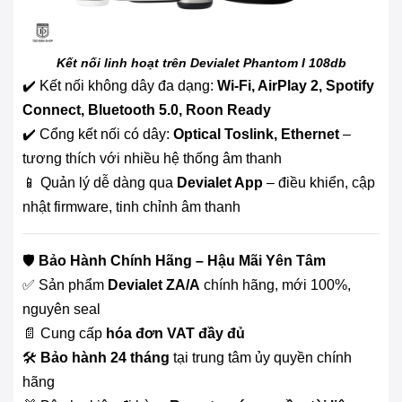
Kết nối linh hoạt trên Devialet Phantom I 108db
✔️ Kết nối không dây đa dạng:
Wi-Fi, AirPlay 2, Spotify
Connect, Bluetooth 5.0, Roon Ready
✔️ Cổng kết nối có dây:
Optical Toslink, Ethernet
–
tương thích với nhiều hệ thống âm thanh
📱 Quản lý dễ dàng qua
Devialet App
– điều khiển, cập
nhật firmware, tinh chỉnh âm thanh
🛡️
Bảo Hành Chính Hãng – Hậu Mãi Yên Tâm
✅ Sản phẩm
Devialet ZA/A
chính hãng, mới 100%,
nguyên seal
📄 Cung cấp
hóa đơn VAT đầy đủ
🛠️
Bảo hành 24 tháng
tại trung tâm ủy quyền chính
hãng