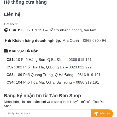
Hệ thống cửa hàng
Liên hệ
Cơ sở 1:
🎧 CSKH:
0896.919.191
– Hỗ trợ nhanh chóng, tận tâm!
👩‍💼 Khách hàng doanh nghiệp:
Mrs Oanh –
0868.090.494
🏙️ Khu vực Hà Nội:
CS1:
10 Phố Hàng Bún, Q.Ba Đình –
0366.919.191
CS2:
302 Phố Thái Hà, Q.Đống Đa –
0823.022.222
CS3:
189 Phố Quang Trung, Q.Hà Đông –
0816.919.191
CS4:
104 Phố Hòa Mã, Q.Hai Bà Trưng –
0856.919.191
Đăng ký nhận tin từ Táo Đen Shop
Nhận thông tin sản phẩm mới và chương trình khuyến mãi của Táo Đen
Shop
Đăng ký