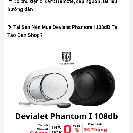
🎁 Bộ phụ kiện đi kèm:
Remote, cáp nguồn, tài liệu
hướng dẫn
🌟
Tại Sao Nên Mua Devialet Phantom I 108dB Tại
Táo Đen Shop?