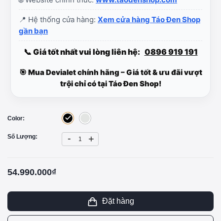
📍 Hệ thống cửa hàng:
Xem cửa hàng Táo Đen Shop
gần bạn
📞 Giá tốt nhất vui lòng liên hệ:
0896 919 191
🎯 Mua Devialet chính hãng – Giá tốt & ưu đãi vượt
trội chỉ có tại Táo Đen Shop!
Color:
-
Số Lượng:
+
54.990.000₫
Đặt hàng