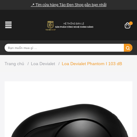
📍 Tìm cửa hàng Táo Đen Shop gần bạn nhất
Trang chủ
/
Loa Devialet
/
Loa Devialet Phantom I 103 dB