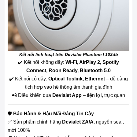
Kết nối linh hoạt trên Devialet Phantom I 103db
✔️ Kết nối không dây:
Wi-Fi, AirPlay 2, Spotify
Connect, Roon Ready, Bluetooth 5.0
✔️ Kết nối có dây:
Optical Toslink, Ethernet
– dễ dàng
tích hợp vào hệ thống âm thanh gia đình
📲 Điều khiển qua
Devialet App
– tiện lợi, trực quan
🛡️
Bảo Hành & Hậu Mãi Đáng Tin Cậy
✅ Sản phẩm chính hãng
Devialet ZA/A
, nguyên seal,
mới 100%