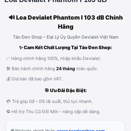
🔊 Loa Devialet Phantom I 103 dB Chính
Hãng
Táo Đen Shop – Đại Lý Ủy Quyền Devialet Việt Nam
✨ Cam Kết Chất Lượng Tại Táo Đen Shop:
✅ Hàng chính hãng 100%, nhập khẩu Devialet.
🛠️ Bảo hành chính hãng
24 tháng
toàn quốc.
💰 Giá bán đã bao gồm VAT.
🎯 Ưu Đãi Đặc Biệt:
💳 Trả góp 0đ – 0% lãi suất, thủ tục nhanh.
🔁 Hỗ trợ Thu Cũ Đổi Mới – nâng cấp dễ dàng.
🌐 Website chính thức:
www.taodenshop.com