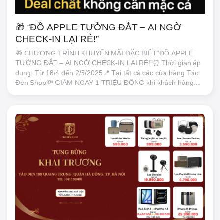
🎁 “ĐỒ APPLE TƯỞNG ĐẮT – AI NGỜ
CHECK-IN LẠI RẺ!”
🎁 CHƯƠNG TRÌNH KHUYẾN MÃI ĐẶC BIỆT“ĐỒ APPLE
TƯỞNG ĐẮT – AI NGỜ CHECK-IN LẠI RẺ!”⏰ Thời gian áp
dụng: Từ 18/4 đến 2/5/2025📍 Tại tất cả các cửa hàng Táo
Đen Shop💸 GIẢM NGAY 1 TRIỆU ĐỒNG khi khách hàng
check-in tại cửa hàng : Áp dụng cho 4 sản phẩm hot nhất:•
MacBook Air M2 (16/256GB)👉 Giá gốc: 21.490.000đ → Giá
sau check-in: 20.490.000đ• iPad Gen 10👉 Giá gốc:
8.990.000đ → Giá sau check-in: 7.990.000đ• iPad Gen 11
(Màu Blue)👉 Giá gốc: 9.490.000đ → Giá sau check-in:
8.490.000đ• iPad Air M3👉 Giá gốc: 16.990.000đ → Giá sau
check-in: 15.990.000đ📸 Điều kiện áp dụng:Khách mua trực
tiếp tại cửa hàngCheck-in Facebook hoặc TikTok công khai,
có ảnh tại cửa hàngÁp dụng 1 lần/1 sản phẩm/1 kháchSố
lượng ưu đãi có hạn, ưu tiên khách đến sớm✅ Lợi ích khi
mua tại Táo Đen:Hàng Apple chính hãng – VN/A, bảo hành
đầy đủTư vấn chuẩn chỉnh, hỗ trợ test máy tại chỗHỗ trợ trả
góp 0% lãi suấtNhân viên dễ thương, chụp ảnh “có tâm” 😄
📍 Xem hệ thống cửa hàng Táo Đen Shop tại đây:🔗