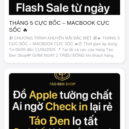
THÁNG 5 CỰC BỐC – MACBOOK CỰC
SỐC 🔥
🎁 CHƯƠNG TRÌNH KHUYẾN MÃI ĐẶC BIỆT 🎁🔥 THÁNG 5
CỰC BỐC – MACBOOK CỰC SỐC 🔥⏰ Thời gian áp dụng:
Từ 05/05 đến 11/05/2025 📍 Tại tất cả các cửa hàng Táo
Đen Shop💸 GIẢM NGAY 1 TRIỆU ĐỒNG khi khách hàng
check-in tại cửa hàngÁp dụng cho 4 sản phẩm MacBook hot
nhất:+ MacBook Air M1: 16.990.000 đ còn 15.990.000đ.+
MacBook Air M2: 21.490.000 đ còn 20.490.000đ. +
MacBook Air M4: 26.990.000 đ còn 25.990.000đ. +
MacBook Pro M4: 38.490.000đ. còn 37.490.000đ📌 Điều
kiện:+ Khách mua trực tiếp tại các cửa hàng.+ Check-in
Facebook cùng Táo Đen Shoop+ Không kết hợp chương
trình khuyến mãi khác.📞 Gọi ngay hotline 0896.919.191 để
giữ suất – Đừng lỡ deal cực xịn!#Checkin #taodenshop
#MacBook #khuyenmai