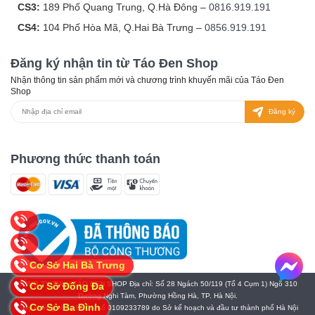
CS3:
189 Phố Quang Trung, Q.Hà Đông –
0816.919.191
CS4:
104 Phố Hòa Mã, Q.Hai Bà Trưng –
0856.919.191
Đăng ký nhận tin từ Táo Đen Shop
Nhận thông tin sản phẩm mới và chương trình khuyến mãi của Táo Đen
Shop
Đăng ký
Phương thức thanh toán
Cơ Sở Hai Bà Trưng
CÔNG TY TNHH TÁO ĐEN SHOP Địa chỉ: Số 28 Ngách 50/119 (Tổ 4 Cụm 1) Ngõ 310
Cơ Sở Đống Đa
Đường Nghi Tàm, Phường Hồng Hà, TP. Hà Nội.
Cơ Sở Ba Đình
Giấy chứng nhận ĐKDN số 0109233789 do Sở kế hoạch và đầu tư thành phố Hà Nội