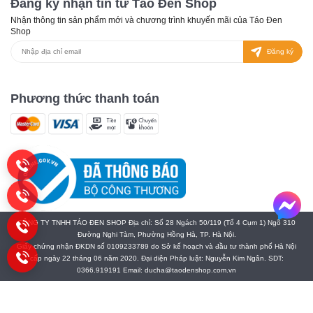
Đăng ký nhận tin từ Táo Đen Shop
Nhận thông tin sản phẩm mới và chương trình khuyến mãi của Táo Đen
Shop
Đăng ký
Phương thức thanh toán
CÔNG TY TNHH TÁO ĐEN SHOP Địa chỉ: Số 28 Ngách 50/119 (Tổ 4 Cụm 1) Ngõ 310
Đường Nghi Tàm, Phường Hồng Hà, TP. Hà Nội.
Giấy chứng nhận ĐKDN số 0109233789 do Sở kế hoạch và đầu tư thành phố Hà Nội
cấp ngày 22 tháng 06 năm 2020. Đại diện Pháp luật: Nguyễn Kim Ngân. SDT:
0366.919191 Email: ducha@taodenshop.com.vn