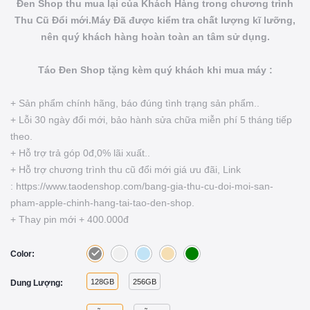
Đen Shop thu mua lại của Khách Hàng trong chương trình
Thu Cũ Đổi mới.Máy Đã được kiểm tra chất lượng kĩ lưỡng,
nên quý khách hàng hoàn toàn an tâm sử dụng.
Táo Đen Shop tặng kèm quý khách khi mua máy :
+ Sản phẩm chính hãng, báo đúng tình trạng sản phẩm..
+ Lỗi 30 ngày đổi mới, bảo hành sửa chữa miễn phí 5 tháng tiếp
theo.
+ Hỗ trợ trả góp 0đ,0% lãi xuất..
+ Hỗ trợ chương trình thu cũ đổi mới giá ưu đãi, Link
: https://www.taodenshop.com/bang-gia-thu-cu-doi-moi-san-
pham-apple-chinh-hang-tai-tao-den-shop.
+ Thay pin mới + 400.000đ
Color:
128GB
256GB
Dung Lượng: