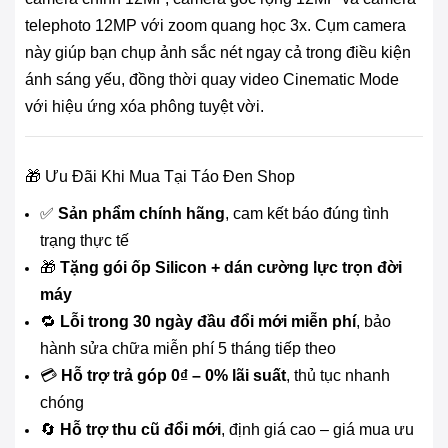
telephoto 12MP với zoom quang học 3x. Cụm camera
này giúp bạn chụp ảnh sắc nét ngay cả trong điều kiện
ánh sáng yếu, đồng thời quay video Cinematic Mode
với hiệu ứng xóa phông tuyệt vời.
🎁 Ưu Đãi Khi Mua Tại Táo Đen Shop
✅
Sản phẩm chính hãng
, cam kết báo đúng tình
trạng thực tế
🎁
Tặng gói ốp Silicon + dán cường lực trọn đời
máy
🔁
Lỗi trong 30 ngày đầu đổi mới miễn phí
, bảo
hành sửa chữa miễn phí 5 tháng tiếp theo
💳
Hỗ trợ trả góp 0₫ – 0% lãi suất
, thủ tục nhanh
chóng
🔄
Hỗ trợ thu cũ đổi mới
, định giá cao – giá mua ưu