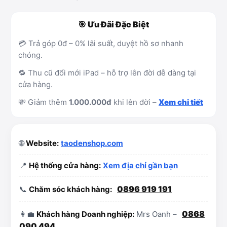
🎯 Ưu Đãi Đặc Biệt
💳 Trả góp 0đ – 0% lãi suất, duyệt hồ sơ nhanh
chóng.
🔁 Thu cũ đổi mới iPad – hỗ trợ lên đời dễ dàng tại
cửa hàng.
💸 Giảm thêm
1.000.000đ
khi lên đời –
Xem chi tiết
🌐
Website:
taodenshop.com
📍
Hệ thống cửa hàng:
Xem địa chỉ gần bạn
0896 919 191
📞
Chăm sóc khách hàng:
0868
👩‍💼
Khách hàng Doanh nghiệp:
Mrs Oanh –
090 494