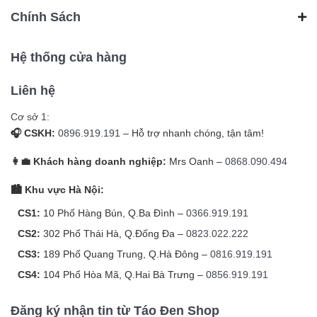
Chính Sách
Hệ thống cửa hàng
Liên hệ
Cơ sở 1:
🎧 CSKH:
0896.919.191
– Hỗ trợ nhanh chóng, tận tâm!
👩‍💼 Khách hàng doanh nghiệp:
Mrs Oanh –
0868.090.494
🏙️ Khu vực Hà Nội:
CS1:
10 Phố Hàng Bún, Q.Ba Đình –
0366.919.191
CS2:
302 Phố Thái Hà, Q.Đống Đa –
0823.022.222
CS3:
189 Phố Quang Trung, Q.Hà Đông –
0816.919.191
CS4:
104 Phố Hòa Mã, Q.Hai Bà Trưng –
0856.919.191
Đăng ký nhận tin từ Táo Đen Shop