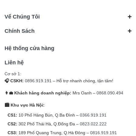
Vể Chúng Tôi
Chính Sách
Hệ thống cửa hàng
Liên hệ
Cơ sở 1:
🎧 CSKH:
0896.919.191
– Hỗ trợ nhanh chóng, tận tâm!
👩‍💼 Khách hàng doanh nghiệp:
Mrs Oanh –
0868.090.494
🏙️ Khu vực Hà Nội:
CS1:
10 Phố Hàng Bún, Q.Ba Đình –
0366.919.191
CS2:
302 Phố Thái Hà, Q.Đống Đa –
0823.022.222
CS3:
189 Phố Quang Trung, Q.Hà Đông –
0816.919.191