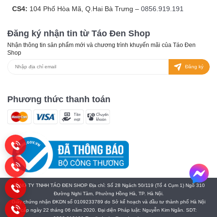
CS4:
104 Phố Hòa Mã, Q.Hai Bà Trưng –
0856.919.191
Đăng ký nhận tin từ Táo Đen Shop
Nhận thông tin sản phẩm mới và chương trình khuyến mãi của Táo Đen
Shop
Đăng ký
Phương thức thanh toán
CÔNG TY TNHH TÁO ĐEN SHOP Địa chỉ: Số 28 Ngách 50/119 (Tổ 4 Cụm 1) Ngõ 310
Đường Nghi Tàm, Phường Hồng Hà, TP. Hà Nội.
Giấy chứng nhận ĐKDN số 0109233789 do Sở kế hoạch và đầu tư thành phố Hà Nội
cấp ngày 22 tháng 06 năm 2020. Đại diện Pháp luật: Nguyễn Kim Ngân. SDT: