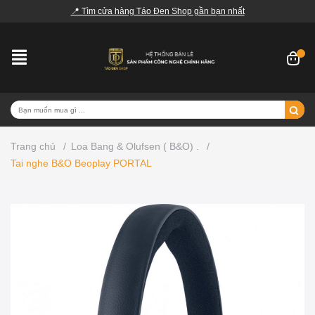
📍 Tìm cửa hàng Táo Đen Shop gần bạn nhất
Trang chủ
/
Loa Bang & Olufsen ( B&O) .
/
Tai nghe B&O Beoplay PORTAL