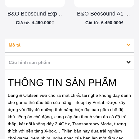
B&O Beosound Explore Chính Hãng
B&O Beosound A1 2nd Gen Chính Hãng
Giá từ: 4.490.000₫
Giá từ: 6.490.000₫
Mô tả
Cấu hình sản phẩm
THÔNG TIN SẢN PHẨM
Bang & Olufsen vừa cho ra mắt chiếc tai nghe không dây dành
cho game thủ đầu tiên của hãng - Beoplay Portal. Được xây
dựng với đầy đủ những tính năng hiện đại bao gồm chế độ
khử tiếng ồn chủ động, cung cấp âm thanh vòm ảo có độ trễ
thấp, kết nối không dây 2.4GHz, Transparency Mode, tương
thích với nền tảng X-box… Phiên bản này đưa trải nghiệm
chơi game, xem phim, nghe nhạc của bạn lên một tầm cao