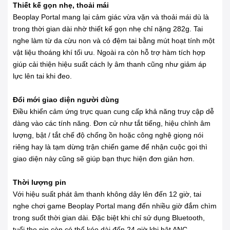
Thiết kế gọn nhẹ, thoải mái
Beoplay Portal mang lại cảm giác vừa vặn và thoải mái dù là
trong thời gian dài nhờ thiết kế gọn nhẹ chỉ nặng 282g. Tai
nghe làm từ da cừu non và có đệm tai bằng mút hoạt tính một
vật liệu thoáng khí tối ưu. Ngoài ra còn hỗ trợ hàm tích hợp
giúp cải thiện hiệu suất cách ly âm thanh cũng như giảm áp
lực lên tai khi đeo.
Đổi mới giao diện người dùng
Điều khiển cảm ứng trực quan cung cấp khả năng truy cập dễ
dàng vào các tính năng. Đơn cử như tắt tiếng, hiệu chỉnh âm
lượng, bật / tắt chế độ chống ồn hoặc công nghệ giọng nói
riêng hay là tạm dừng trận chiến game để nhận cuộc gọi thì
giao diện này cũng sẽ giúp bạn thực hiện đơn giản hơn.
Thời lượng pin
Với hiệu suất phát âm thanh không dây lên đến 12 giờ, tai
nghe chơi game Beoplay Portal mang đến nhiều giờ đắm chìm
trong suốt thời gian dài. Đặc biệt khi chỉ sử dụng Bluetooth,
tuổi thọ pin còn có thể kéo dài đến 24 giờ khi bật ANC.