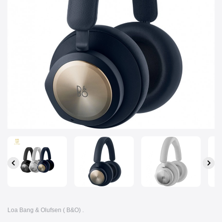
Loa Bang & Olufsen ( B&O) .