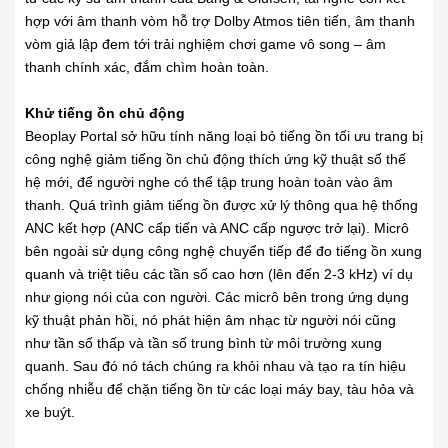
hợp với âm thanh vòm hỗ trợ Dolby Atmos tiên tiến, âm thanh
vòm giả lập đem tới trải nghiệm chơi game vô song – âm
thanh chính xác, đắm chìm hoàn toàn.
Khử tiếng ồn chủ động
Beoplay Portal sở hữu tính năng loại bỏ tiếng ồn tối ưu trang bị
công nghệ giảm tiếng ồn chủ động thích ứng kỹ thuật số thế
hệ mới, để người nghe có thể tập trung hoàn toàn vào âm
thanh. Quá trình giảm tiếng ồn được xử lý thông qua hệ thống
ANC kết hợp (ANC cấp tiến và ANC cấp ngược trở lại). Micrô
bên ngoài sử dụng công nghệ chuyển tiếp để đo tiếng ồn xung
quanh và triệt tiêu các tần số cao hơn (lên đến 2-3 kHz) ví dụ
như giọng nói của con người. Các micrô bên trong ứng dụng
kỹ thuật phản hồi, nó phát hiện âm nhạc từ người nói cũng
như tần số thấp và tần số trung bình từ môi trường xung
quanh. Sau đó nó tách chúng ra khỏi nhau và tạo ra tín hiệu
chống nhiễu để chặn tiếng ồn từ các loại máy bay, tàu hỏa và
xe buýt.