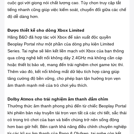
cuộc gọi với giọng nói chất lượng cao. Tùy chọn truy cập tắt
tiếng nhanh cũng giúp việc kiểm soát, chuyển đổi giữa các chế
độ dễ dàng hơn.
Được thiết kế cho dòng Xbox Limited
Hãng B&O đã hợp tác với Xbox để sản xuất độc quyền
Beoplay Portal như một phần của dòng phụ kiện Limited
Series. Tai nghe sẽ liên kết liền mạch với Xbox của bạn thông
qua công nghệ kết nối không dây 2.4GHz mà không cần cáp
hoặc thiết bị bảo vệ, mang đến trải nghiệm chơi game tức thì.
Thêm vào đó, kết nối không mất dữ liệu tích hợp càng giúp
tăng cường độ bền vững, cho phép bạn tận hưởng trọn vẹn
âm thanh mạnh mẽ của trò chơi yêu thích.
Dolby Atmos cho trải nghiệm âm thanh đắm chìm
Thưởng thức âm thanh phong phú đến từ chiếc Beoplay Portal
khi phiên bản này truyền tải trọn vẹn tất cả các chi tiết, sắc thái
có trong trò chơi của bạn và biến chúng trở nên sống động
hơn bao giờ hết. Bên cạnh khả năng điều chỉnh chuyên nghiệp
từ các kỹ sư âm thanh của Bang & Olufsen, tai nghe còn kết