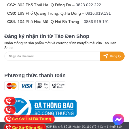
CS2:
302 Phố Thái Hà, Q.Đống Đa –
0823.022.222
CS3:
189 Phố Quang Trung, Q.Hà Đông –
0816.919.191
CS4:
104 Phố Hòa Mã, Q.Hai Bà Trưng –
0856.919.191
Đăng ký nhận tin từ Táo Đen Shop
Nhận thông tin sản phẩm mới và chương trình khuyến mãi của Táo Đen
Shop
Đăng ký
Phương thức thanh toán
Cơ Sở Hai Bà Trưng
CÔNG TY TNHH TÁO ĐEN SHOP Địa chỉ: Số 28 Ngách 50/119 (Tổ 4 Cụm 1) Ngõ 310
Cơ Sở Đống Đa