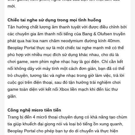
mới.
Chiếc tai nghe sử dụng trong mọi tình huống
Tận hưởng chất lượng âm thanh tuyệt vời được điều chỉnh bởi
các chuyên gia âm thanh nổi tiếng của Bang & Olufsen truyền
phát qua hai loa nam châm neodymium đường kính 40mm.
Beoplay Portal thực sự là một chiếc tai nghe mạnh mẽ có thể
phù hợp với nhiều mục đích sử dụng khác nhau, cho dù là
chơi game, xem phim nghe nhạc hay là gọi điện. Chỉ cần kết
nối không dây với máy tính một cách đơn giản, bạn đã có thể
trò chuyện, tương tác và nghe nhạc trong giờ làm việc, trả lời
cuộc gọi trên điện thoại, sau đó tận hưởng trải nghiệm chơi
game toàn diện với kết nối Xbox liền mạch khi đến lúc thư
giãn.
Công nghệ micro tiên tiến
Trang bị đến 4 micrô thoại chuyên dụng có khả năng tạo chùm
tia giúp khuếch đại giọng nói và loại bỏ tiếng ồn xung quanh,
Beoplay Portal cho phép bạn tự do di chuyển và thực hiện