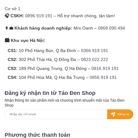
Cơ sở 1:
🎧 CSKH:
0896.919.191
– Hỗ trợ nhanh chóng, tận tâm!
👩‍💼 Khách hàng doanh nghiệp:
Mrs Oanh –
0868.090.494
🏙️ Khu vực Hà Nội:
CS1:
10 Phố Hàng Bún, Q.Ba Đình –
0366.919.191
CS2:
302 Phố Thái Hà, Q.Đống Đa –
0823.022.222
CS3:
189 Phố Quang Trung, Q.Hà Đông –
0816.919.191
CS4:
104 Phố Hòa Mã, Q.Hai Bà Trưng –
0856.919.191
Đăng ký nhận tin từ Táo Đen Shop
Nhận thông tin sản phẩm mới và chương trình khuyến mãi của Táo Đen
Shop
Đăng ký
Phương thức thanh toán