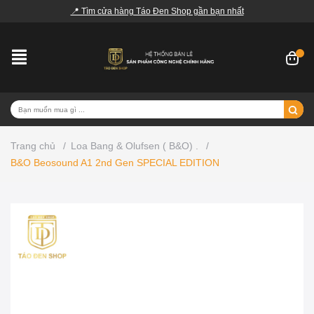
📍 Tìm cửa hàng Táo Đen Shop gần bạn nhất
Trang chủ
/
Loa Bang & Olufsen ( B&O) .
/
B&O Beosound A1 2nd Gen SPECIAL EDITION