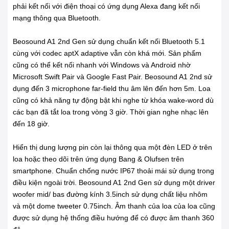
phải kết nối với điện thoại có ứng dụng Alexa đang kết nối
mạng thông qua Bluetooth.
Beosound A1 2nd Gen sử dụng chuẩn kết nối Bluetooth 5.1
cùng với codec aptX adaptive vẫn còn khá mới. Sản phẩm
cũng có thể kết nối nhanh với Windows và Android nhờ
Microsoft Swift Pair và Google Fast Pair. Beosound A1 2nd sử
dụng đến 3 microphone far-field thu âm lên đến hơn 5m. Loa
cũng có khả năng tự động bật khi nghe từ khóa wake-word dù
các bạn đã tắt loa trong vòng 3 giờ. Thời gian nghe nhạc lên
đến 18 giờ.
Hiển thị dung lượng pin còn lại thông qua một đèn LED ở trên
loa hoặc theo dõi trên ứng dụng Bang & Olufsen trên
smartphone. Chuẩn chống nước IP67 thoải mái sử dụng trong
điều kiện ngoài trời. Beosound A1 2nd Gen sử dụng một driver
woofer mid/ bas đường kính 3.5inch sử dụng chất liệu nhôm
và một dome tweeter 0.75inch. Âm thanh của loa của loa cũng
được sử dụng hệ thống điều hướng để có được âm thanh 360