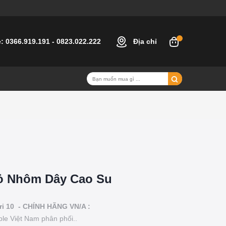
e:
0366.919.191
-
0823.022.222
Địa chỉ
Vỏ Nhôm Dây Cao Su
ri 10 - CHÍNH HÃNG VN/A :
le Việt Nam phân phối..