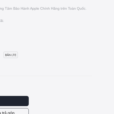
rung Tâm Bảo Hành Apple Chính Hãng trên Toàn Quốc.
ãi.
BẢN LTE
 trả góp