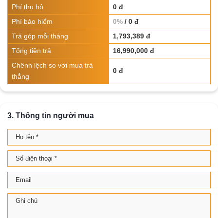
Phí thu hộ
0 đ
Phí bảo hiểm
0%
/ 0 đ
Trả góp mỗi tháng
1,793,389 đ
Tổng tiền trả
16,990,000 đ
Chênh lệch so với mua trả
0 đ
thẳng
3. Thông tin người mua