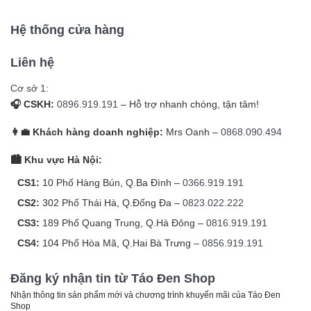
Hệ thống cửa hàng
Liên hệ
Cơ sở 1:
🎧 CSKH:
0896.919.191
– Hỗ trợ nhanh chóng, tận tâm!
👩‍💼 Khách hàng doanh nghiệp:
Mrs Oanh –
0868.090.494
🏙️ Khu vực Hà Nội:
CS1:
10 Phố Hàng Bún, Q.Ba Đình –
0366.919.191
CS2:
302 Phố Thái Hà, Q.Đống Đa –
0823.022.222
CS3:
189 Phố Quang Trung, Q.Hà Đông –
0816.919.191
CS4:
104 Phố Hòa Mã, Q.Hai Bà Trưng –
0856.919.191
Đăng ký nhận tin từ Táo Đen Shop
Nhận thông tin sản phẩm mới và chương trình khuyến mãi của Táo Đen
Shop