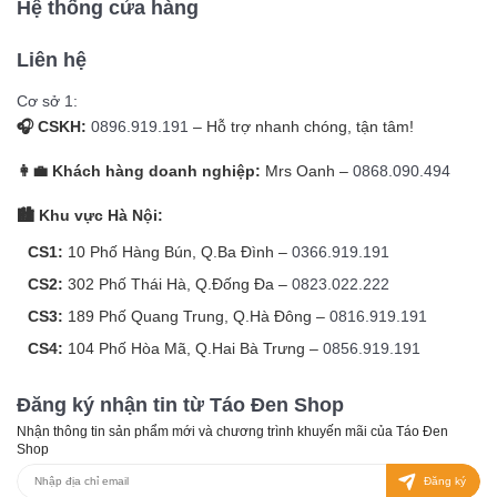
Hệ thống cửa hàng
Liên hệ
Cơ sở 1:
🎧 CSKH:
0896.919.191
– Hỗ trợ nhanh chóng, tận tâm!
👩‍💼 Khách hàng doanh nghiệp:
Mrs Oanh –
0868.090.494
🏙️ Khu vực Hà Nội:
CS1:
10 Phố Hàng Bún, Q.Ba Đình –
0366.919.191
CS2:
302 Phố Thái Hà, Q.Đống Đa –
0823.022.222
CS3:
189 Phố Quang Trung, Q.Hà Đông –
0816.919.191
CS4:
104 Phố Hòa Mã, Q.Hai Bà Trưng –
0856.919.191
Đăng ký nhận tin từ Táo Đen Shop
Nhận thông tin sản phẩm mới và chương trình khuyến mãi của Táo Đen
Shop
Đăng ký