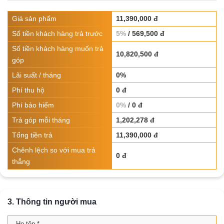
Giá sản phẩm
11,390,000 đ
Số tiền khách hàng trả trước
5%
/ 569,500 đ
Số tiền khách hàng muốn trả
10,820,500 đ
góp
Lãi suất / tháng
0%
Phí thu hộ
0 đ
Phí bảo hiểm
0%
/ 0 đ
Trả góp mỗi tháng
1,202,278 đ
Tổng tiền trả
11,390,000 đ
Chênh lệch so với mua trả
0 đ
thẳng
3. Thông tin người mua